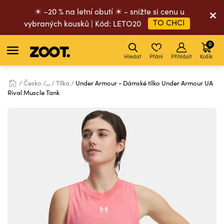
☀ –20 % na letní obutí ☀ - snižte si cenu u
TO CHCI
vybraných kousků | Kód: LETO20
0
Hledat
Přání
Přihlásit
Košík
Česko
...
Tílka
Under Armour - Dámské tílko Under Armour UA
Rival Muscle Tank