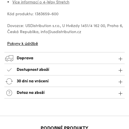
Více informací o 4-Way Stretch
Kód produktu: 1383659-600
Dovozce: USDistribution s.r.o., U Hvězdy 1451/4 162 00, Praha 6,
Česká Republika, info@usdistribution.cz
Pokyny k údržbě
Doprava
Dostupnost zboží
30 dní na vrácení
Dotaz na zboží
PODOBNÉ PRODUKTY