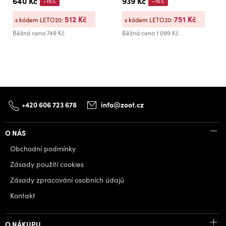
640 Kč
939 Kč
-15%
-15%
512 Kč
751 Kč
s kódem LETO20:
s kódem LETO20:
Běžná cena
749 Kč
Běžná cena
1 099 Kč
+420 606 723 678
info@zoot.cz
O NÁS
Obchodní podmínky
Zásady použití cookies
Zásady zpracování osobních údajů
Kontakt
O NÁKUPU