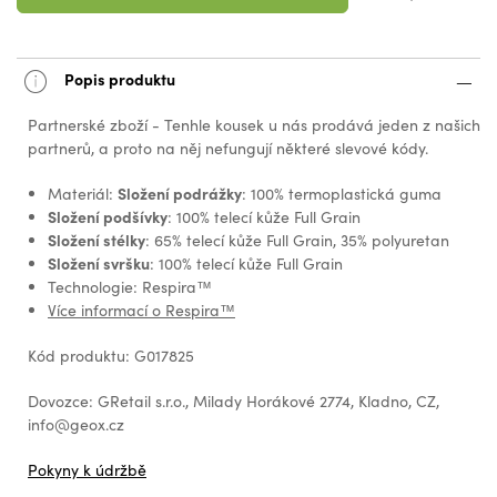
Popis produktu
Partnerské zboží - Tenhle kousek u nás prodává jeden z našich
partnerů, a proto na něj nefungují některé slevové kódy.
Složení podrážky
Materiál:
: 100% termoplastická guma
Složení podšívky
: 100% telecí kůže Full Grain
Složení stélky
: 65% telecí kůže Full Grain, 35% polyuretan
Složení svršku
: 100% telecí kůže Full Grain
Technologie: Respira™
Více informací o Respira™
Kód produktu: G017825
Dovozce: GRetail s.r.o., Milady Horákové 2774, Kladno, CZ,
info@geox.cz
Pokyny k údržbě