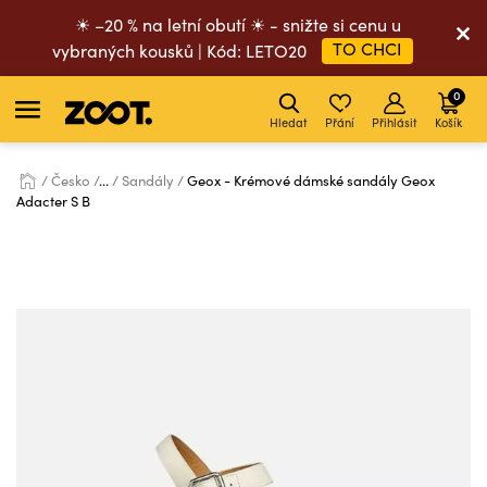
☀ –20 % na letní obutí ☀ - snižte si cenu u
TO CHCI
vybraných kousků | Kód: LETO20
0
Hledat
Přání
Přihlásit
Košík
Česko
...
Sandály
Geox - Krémové dámské sandály Geox
Adacter S B