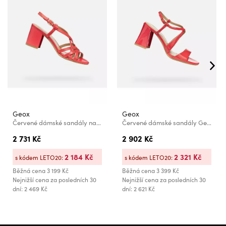
Geox
Geox
Červené dámské sandály na podpatku Geox Virnilisa 65 S
Červené dámské sandály Geox New Eraklia 80 T01
2 731 Kč
2 902 Kč
2 184 Kč
2 321 Kč
s kódem LETO20:
s kódem LETO20:
Běžná cena
3 199 Kč
Běžná cena
3 399 Kč
Nejnižší cena za posledních 30
Nejnižší cena za posledních 30
dní: 2 469 Kč
dní: 2 621 Kč