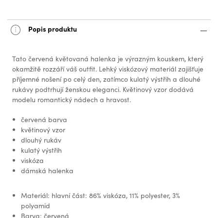
Popis produktu
Tato červená květovaná halenka je výrazným kouskem, který
okamžitě rozzáří váš outfit. Lehký viskózový materiál zajišťuje
příjemné nošení po celý den, zatímco kulatý výstřih a dlouhé
rukávy podtrhují ženskou eleganci. Květinový vzor dodává
modelu romantický nádech a hravost.
červená barva
květinový vzor
dlouhý rukáv
kulatý výstřih
viskóza
dámská halenka
Materiál: hlavní část: 86% viskóza, 11% polyester, 3%
polyamid
Barva: červená