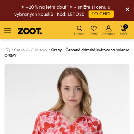
☀ –20 % na letní obutí ☀ - snižte si cenu u
TO CHCI
vybraných kousků | Kód: LETO20
0
Hledat
Přání
Přihlásit
Košík
Česko
...
Halenky
Orsay - Červená dámská květovaná halenka
ORSAY