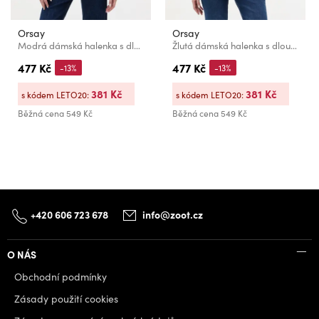
Orsay
Orsay
Modrá dámská halenka s dlouhým rukávem ORSAY
Žlutá dámská halenka s dlouhým rukávem ORSAY
477 Kč
477 Kč
-13%
-13%
381 Kč
381 Kč
s kódem LETO20:
s kódem LETO20:
Běžná cena
549 Kč
Běžná cena
549 Kč
+420 606 723 678
info@zoot.cz
O NÁS
Obchodní podmínky
Zásady použití cookies