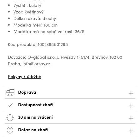
Výstřih: kulatý
Vzor: květinový
Délka rukávů: dlouhý
Modelka měří: 180 cm
Modelka má na sobě velikost: 36/S
Kód produktu: 1002388B01298
Dovozce: O-global s.r.o.,U Hvězdy 1451/4, Břevnov, 162 00
Praha, info@orsay.cz
Pokyny k údržbě
Doprava
Dostupnost zboží
30 dní na vrácení
Dotaz na zboží