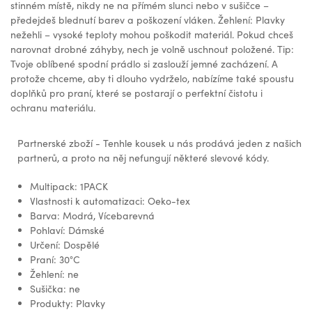
stinném místě, nikdy ne na přímém slunci nebo v sušičce –
předejdeš blednutí barev a poškození vláken. Žehlení: Plavky
nežehli – vysoké teploty mohou poškodit materiál. Pokud chceš
narovnat drobné záhyby, nech je volně uschnout položené. Tip:
Tvoje oblíbené spodní prádlo si zaslouží jemné zacházení. A
protože chceme, aby ti dlouho vydrželo, nabízíme také spoustu
doplňků pro praní, které se postarají o perfektní čistotu i
ochranu materiálu.
Partnerské zboží - Tenhle kousek u nás prodává jeden z našich
partnerů, a proto na něj nefungují některé slevové kódy.
Multipack: 1PACK
Vlastnosti k automatizaci: Oeko-tex
Barva: Modrá, Vícebarevná
Pohlaví: Dámské
Určení: Dospělé
Praní: 30°C
Žehlení: ne
Sušička: ne
Produkty: Plavky