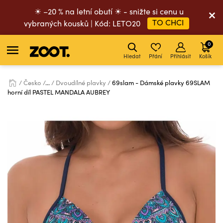
☀ –20 % na letní obutí ☀ - snižte si cenu u
TO CHCI
vybraných kousků | Kód: LETO20
0
Hledat
Přání
Přihlásit
Košík
Česko
...
Dvoudílné plavky
69slam - Dámské plavky 69SLAM
horní díl PASTEL MANDALA AUBREY