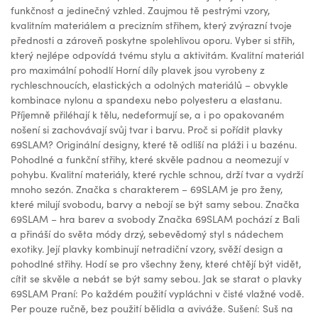
funkčnost a jedinečný vzhled. Zaujmou tě pestrými vzory,
kvalitním materiálem a precizním střihem, který zvýrazní tvoje
přednosti a zároveň poskytne spolehlivou oporu. Vyber si střih,
který nejlépe odpovídá tvému stylu a aktivitám. Kvalitní materiál
pro maximální pohodlí Horní díly plavek jsou vyrobeny z
rychleschnoucích, elastických a odolných materiálů – obvykle
kombinace nylonu a spandexu nebo polyesteru a elastanu.
Příjemně přiléhají k tělu, nedeformují se, a i po opakovaném
nošení si zachovávají svůj tvar i barvu. Proč si pořídit plavky
69SLAM? Originální designy, které tě odliší na pláži i u bazénu.
Pohodlné a funkční střihy, které skvěle padnou a neomezují v
pohybu. Kvalitní materiály, které rychle schnou, drží tvar a vydrží
mnoho sezón. Značka s charakterem – 69SLAM je pro ženy,
které milují svobodu, barvy a nebojí se být samy sebou. Značka
69SLAM – hra barev a svobody Značka 69SLAM pochází z Bali
a přináší do světa módy drzý, sebevědomý styl s nádechem
exotiky. Její plavky kombinují netradiční vzory, svěží design a
pohodlné střihy. Hodí se pro všechny ženy, které chtějí být vidět,
cítit se skvěle a nebát se být samy sebou. Jak se starat o plavky
69SLAM Praní: Po každém použití vypláchni v čisté vlažné vodě.
Per pouze ručně, bez použití bělidla a aviváže. Sušení: Suš na