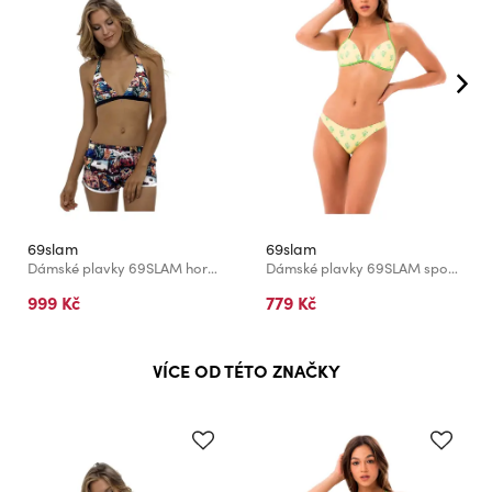
69slam
69slam
Dámské plavky 69SLAM horní díl WOMEN FESTIVAL BUNNY
Dámské plavky 69SLAM spodní díl DESERT SCENE KHLOE CHEEKY
999 Kč
779 Kč
VÍCE OD TÉTO ZNAČKY