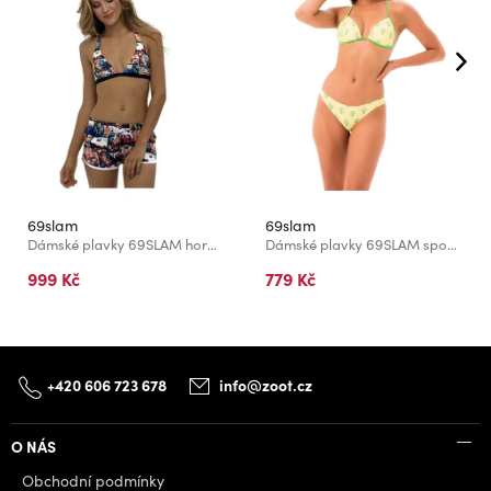
69slam
69slam
Dámské plavky 69SLAM horní díl WOMEN FESTIVAL BUNNY
Dámské plavky 69SLAM spodní díl DESERT SCENE KHLOE CHEEKY
999 Kč
779 Kč
+420 606 723 678
info@zoot.cz
O NÁS
Obchodní podmínky