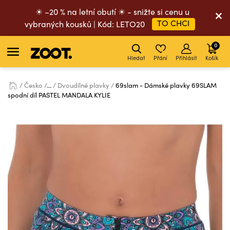
☀ –20 % na letní obutí ☀ - snižte si cenu u
TO CHCI
vybraných kousků | Kód: LETO20
0
Hledat
Přání
Přihlásit
Košík
Česko
...
Dvoudílné plavky
69slam - Dámské plavky 69SLAM
spodní díl PASTEL MANDALA KYLIE