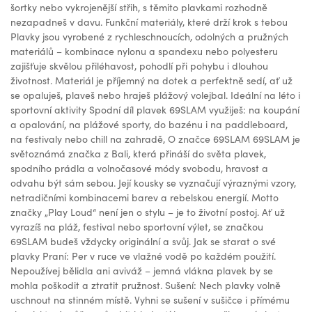
šortky nebo vykrojenější střih, s těmito plavkami rozhodně
nezapadneš v davu. Funkční materiály, které drží krok s tebou
Plavky jsou vyrobené z rychleschnoucích, odolných a pružných
materiálů – kombinace nylonu a spandexu nebo polyesteru
zajišťuje skvělou přiléhavost, pohodlí při pohybu i dlouhou
životnost. Materiál je příjemný na dotek a perfektně sedí, ať už
se opaluješ, plaveš nebo hraješ plážový volejbal. Ideální na léto i
sportovní aktivity Spodní díl plavek 69SLAM využiješ: na koupání
a opalování, na plážové sporty, do bazénu i na paddleboard,
na festivaly nebo chill na zahradě, O značce 69SLAM 69SLAM je
světoznámá značka z Bali, která přináší do světa plavek,
spodního prádla a volnočasové módy svobodu, hravost a
odvahu být sám sebou. Její kousky se vyznačují výraznými vzory,
netradičními kombinacemi barev a rebelskou energií. Motto
značky „Play Loud“ není jen o stylu – je to životní postoj. Ať už
vyrazíš na pláž, festival nebo sportovní výlet, se značkou
69SLAM budeš vždycky originální a svůj. Jak se starat o své
plavky Praní: Per v ruce ve vlažné vodě po každém použití.
Nepoužívej bělidla ani aviváž – jemná vlákna plavek by se
mohla poškodit a ztratit pružnost. Sušení: Nech plavky volně
uschnout na stinném místě. Vyhni se sušení v sušičce i přímému