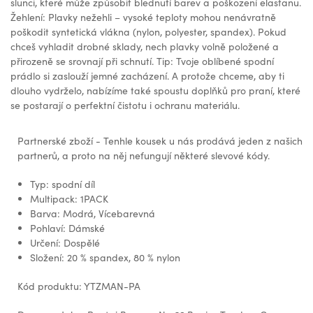
slunci, které může způsobit blednutí barev a poškození elastanu.
Žehlení: Plavky nežehli – vysoké teploty mohou nenávratně
poškodit syntetická vlákna (nylon, polyester, spandex). Pokud
chceš vyhladit drobné sklady, nech plavky volně položené a
přirozeně se srovnají při schnutí. Tip: Tvoje oblíbené spodní
prádlo si zaslouží jemné zacházení. A protože chceme, aby ti
dlouho vydrželo, nabízíme také spoustu doplňků pro praní, které
se postarají o perfektní čistotu i ochranu materiálu.
Partnerské zboží - Tenhle kousek u nás prodává jeden z našich
partnerů, a proto na něj nefungují některé slevové kódy.
Typ: spodní díl
Multipack: 1PACK
Barva: Modrá, Vícebarevná
Pohlaví: Dámské
Určení: Dospělé
Složení: 20 % spandex, 80 % nylon
Kód produktu: YTZMAN-PA