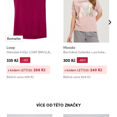
Bestseller
Loap
Moodo
Dámské tričko LOAP BRULLA Červená
Bavlněná halenka s potiskem Moodo
335 Kč
300 Kč
-33%
-65%
268 Kč
240 Kč
s kódem LETO20:
s kódem LETO20:
Běžná cena
499 Kč
Běžná cena
858 Kč
VÍCE OD TÉTO ZNAČKY