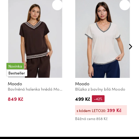
Novinka
Bestseller
Moodo
Moodo
Bavlněná halenka hnědá Moodo
Blůzka z bavlny bílá Moodo
849 Kč
499 Kč
-42%
399 Kč
s kódem LETO20:
Běžná cena
858 Kč