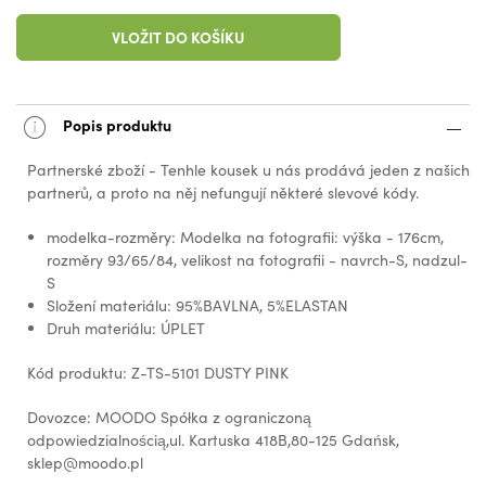
VLOŽIT DO KOŠÍKU
Popis produktu
Partnerské zboží - Tenhle kousek u nás prodává jeden z našich
partnerů, a proto na něj nefungují některé slevové kódy.
modelka-rozměry: Modelka na fotografii: výška - 176cm,
rozměry 93/65/84, velikost na fotografii - navrch-S, nadzul-
S
Složení materiálu: 95%BAVLNA, 5%ELASTAN
Druh materiálu: ÚPLET
Kód produktu: Z-TS-5101 DUSTY PINK
Dovozce: MOODO Spółka z ograniczoną
odpowiedzialnością,ul. Kartuska 418B,80-125 Gdańsk,
sklep@moodo.pl