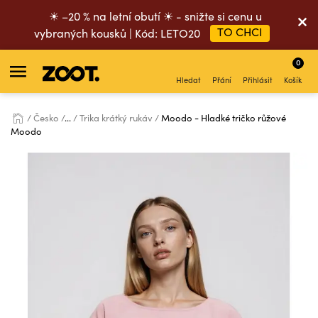
☀ –20 % na letní obutí ☀ - snižte si cenu u
TO CHCI
vybraných kousků | Kód: LETO20
0
Hledat
Přání
Přihlásit
Košík
Česko
...
Trika krátký rukáv
Moodo - Hladké tričko růžové
Moodo