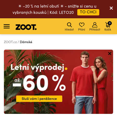
☀ –20 % na letní obutí ☀ - snižte si cenu u
TO CHCI
vybraných kousků | Kód: LETO20
0
Hledat
Přání
Přihlásit
Košík
ZOOT.cz
Dámské