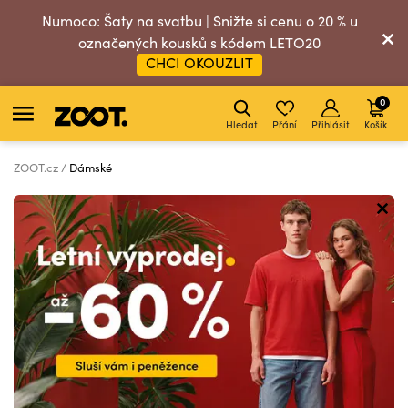
Numoco: Šaty na svatbu | Snižte si cenu o 20 % u
označených kousků s kódem LETO20
CHCI OKOUZLIT
0
Hledat
Přání
Přihlásit
Košík
ZOOT.cz
Dámské