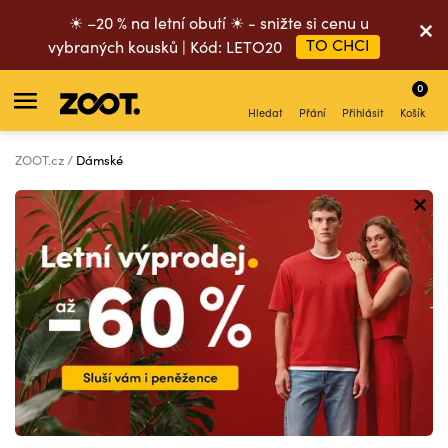
☀ –20 % na letní obutí ☀ - snižte si cenu u
TO CHCI
vybraných kousků | Kód: LETO20
0
Hledat
Přání
Přihlásit
Košík
ZOOT.cz
Dámské