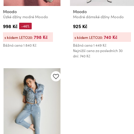
Moodo
Moodo
Úzké džíny modré Moodo
Modré dámské džíny Moodo
998 Kč
925 Kč
-46%
798 Kč
740 Kč
s kódem LETO20:
s kódem LETO20:
Běžná cena
1 840 Kč
Běžná cena
1 449 Kč
Nejnižší cena za posledních 30
dní: 740 Kč