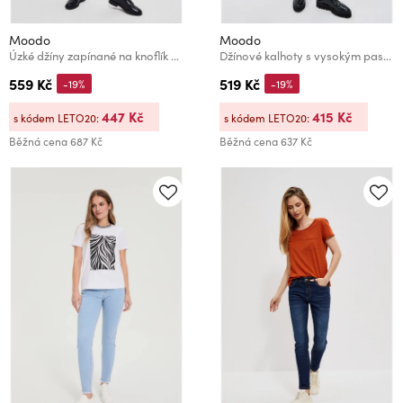
Moodo
Moodo
Úzké džíny zapínané na knoflík a zip černé Moodo
Džínové kalhoty s vysokým pasem Moodo
559 Kč
519 Kč
-19%
-19%
447 Kč
415 Kč
s kódem LETO20:
s kódem LETO20:
Běžná cena
687 Kč
Běžná cena
637 Kč