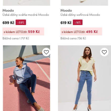
Moodo
Moodo
Úzké džíny světle modré Moodo
Úzké džíny safírové Moodo
699 Kč
619 Kč
-59%
-16%
559 Kč
495 Kč
s kódem LETO20:
s kódem LETO20:
Běžná cena
1 717 Kč
Běžná cena
736 Kč