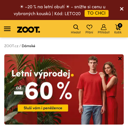
☀ –20 % na letní obutí ☀ - snižte si cenu u
TO CHCI
vybraných kousků | Kód: LETO20
0
Hledat
Přání
Přihlásit
Košík
ZOOT.cz
Dámské