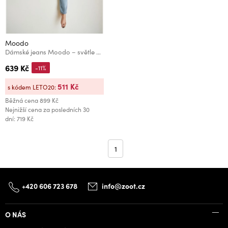
Moodo
Dámské jeans Moodo – světle modré
639 Kč
-11%
511 Kč
s kódem LETO20:
Běžná cena
899 Kč
Nejnižší cena za posledních 30
dní: 719 Kč
1
+420 606 723 678
info@zoot.cz
O NÁS