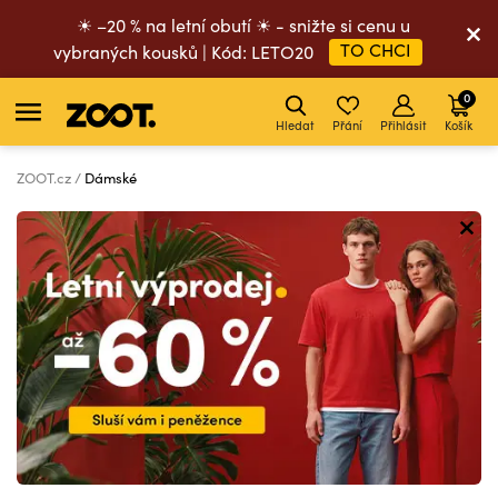
☀ –20 % na letní obutí ☀ - snižte si cenu u
TO CHCI
vybraných kousků | Kód: LETO20
0
Hledat
Přání
Přihlásit
Košík
ZOOT.cz
Dámské