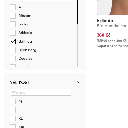
4F
69slam
Bellinda
andrie
Athlecia
360 Kč
Běžná cena
399 Kč
Bellinda
Nejnižší cena za pos
Björn Borg
Dedoles
Diesel
FILA
VELIKOST
GAP
Gina
Horsefeathers
M
HUGO
L
HUSKY
XL
Marks & Spencer
XXL