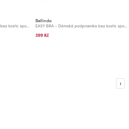
Bellinda
EASY BRA - Dámská podprsenka bez kostic sportovního typu - šedá
EASY BRA - Dámská podprsenka bez kostic sportovního typu - černá
399 Kč
1