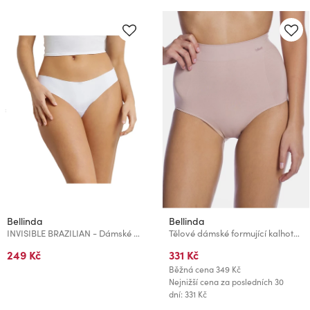
Bellinda
Bellinda
INVISIBLE BRAZILIAN - Dámské bezešvé kalhotky - bílá
Tělové dámské formující kalhotky Bellinda 3ACTIONS MIDISLIP
249 Kč
331 Kč
Běžná cena
349 Kč
Nejnižší cena za posledních 30
dní: 331 Kč