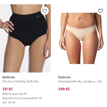
Bellinda
Bellinda
3Actions Midislip Kalhotky
Dámské kalhotky s krajkou - tělová
331 Kč
299 Kč
Běžná cena
349 Kč
Nejnižší cena za posledních 30
dní: 331 Kč