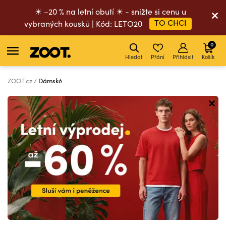
☀ –20 % na letní obutí ☀ - snižte si cenu u
TO CHCI
vybraných kousků | Kód: LETO20
0
Hledat
Přání
Přihlásit
Košík
ZOOT.cz
Dámské