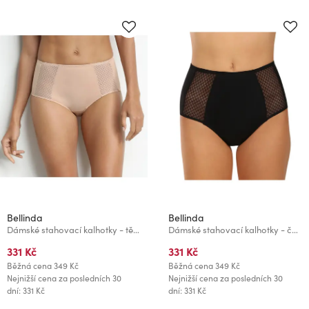
Bellinda
Bellinda
Dámské stahovací kalhotky - tělová
Dámské stahovací kalhotky - černá
331 Kč
331 Kč
Běžná cena
349 Kč
Běžná cena
349 Kč
Nejnižší cena za posledních 30
Nejnižší cena za posledních 30
dní: 331 Kč
dní: 331 Kč