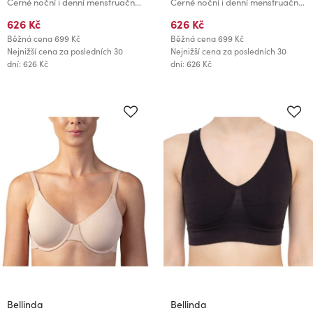
Černé noční i denní menstruační kalhotky Bellinda MENSTRUAL BOXER STRONG
Černé noční i denní menstruační kalhotky Bellinda MENSTRUAL SLIP STRONG
626 Kč
626 Kč
Běžná cena
699 Kč
Běžná cena
699 Kč
Nejnižší cena za posledních 30
Nejnižší cena za posledních 30
dní: 626 Kč
dní: 626 Kč
Bellinda
Bellinda