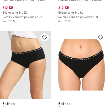
Béžové dámské stahovací kraťasy Bellinda BAMBUS COMFORT SHORTS
Černé dámské stahovací kraťasy Bellinda BAMBUS COMFORT SHORTS
312 Kč
312 Kč
Běžná cena
349 Kč
Běžná cena
349 Kč
Nejnižší cena za posledních 30
Nejnižší cena za posledních 30
dní: 312 Kč
dní: 312 Kč
Bellinda
Bellinda