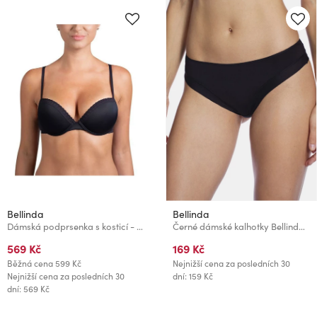
Bellinda
Bellinda
Dámská podprsenka s kosticí - černá
Černé dámské kalhotky Bellinda BRAZILIAN MINISLIP
569 Kč
169 Kč
Běžná cena
599 Kč
Nejnižší cena za posledních 30
Nejnižší cena za posledních 30
dní: 159 Kč
dní: 569 Kč