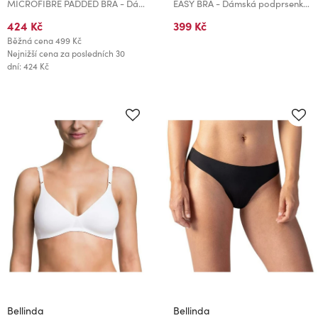
MICROFIBRE PADDED BRA - Dámská vyztužená podprsenka - tělová
EASY BRA - Dámská podprsenka bez kostic sportovního typu - černá
424 Kč
399 Kč
Běžná cena
499 Kč
Nejnižší cena za posledních 30
dní: 424 Kč
Bellinda
Bellinda