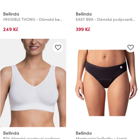
Bellinda
Bellinda
INVISIBLE THONG - Dámská bezešvá tanga - tělová
EASY BRA - Dámská podprsenka bez kostic sportovního typu - šedá
249 Kč
399 Kč
Bellinda
Bellinda
Bílá dámská sportovní podprsenka Bellinda EASY BRA
Mentruační kalhotky - černá