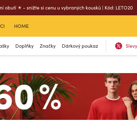
ní obutí ☀ - snižte si cenu u vybraných kousků | Kód: LETO20
CI
HOME
ašky
Doplňky
Značky
Dárkový poukaz
Slev