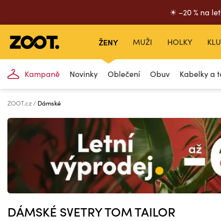
☀ –20 % na let
ŽENY
MUŽI
HOLKY
KLU
Kampaně
Novinky
Oblečení
Obuv
Kabelky a t
ZOOT.cz
Dámské
DÁMSKÉ SVETRY TOM TAILOR