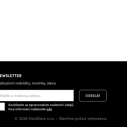
EWSLETTER
xkluzivní nabídky, novinky, slevy.
Souhlasím se zpracováním osobních údajů.
Více informací naleznete
zde
© 2026 DaniDarx s.r.o. - Všechna práva vyhrazena