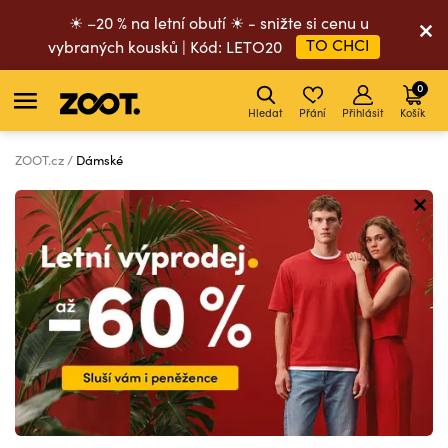
☀ –20 % na letní obutí ☀ - snižte si cenu u
TO CHCI
vybraných kousků | Kód: LETO20
0
Hledat
Přání
Přihlásit
Košík
ZOOT.cz
Dámské