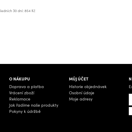
ledních 30 dní: 854 Kč
O NÁKUPU
MŮJ ÚČET
N
Doprava a platba
Historie objednávek
E
Vrácení zboží
Osobní údaje
Reklamace
Moje adresy
Jak řadíme naše produkty
Pokyny k údržbě