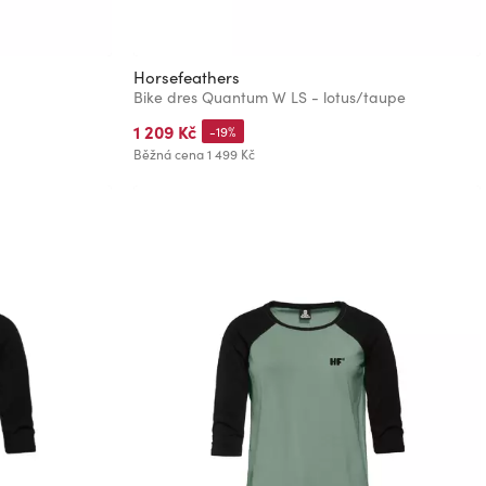
Horsefeathers
Bike dres Quantum W LS - lotus/taupe
1 209 Kč
-19%
Běžná cena
1 499 Kč