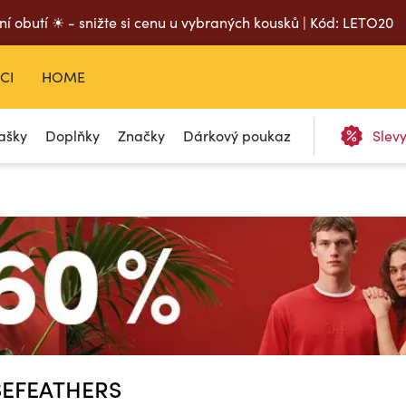
ní obutí ☀ - snižte si cenu u vybraných kousků | Kód: LETO20
CI
HOME
ašky
Doplňky
Značky
Dárkový poukaz
Slev
SEFEATHERS