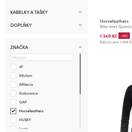
KABELKY A TAŠKY
Horsefeathers
DOPLŇKY
Bike dres Quantu
1 349 Kč
-10%
Běžná cena
1 499 K
ZNAČKA
4F
69slam
Athlecia
Endurance
GAP
Horsefeathers
HUSKY
Loap