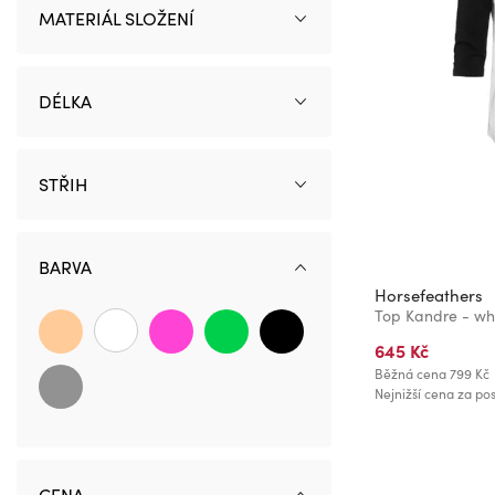
MATERIÁL SLOŽENÍ
DÉLKA
STŘIH
BARVA
Horsefeathers
Top Kandre - wh
645 Kč
Běžná cena
799 Kč
Nejnižší cena za pos
CENA