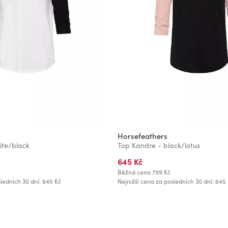
Horsefeathers
ite/black
Top Kandre - black/lotus
645 Kč
Běžná cena
799 Kč
ledních 30 dní: 645 Kč
Nejnižší cena za posledních 30 dní: 645