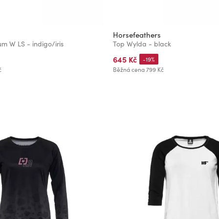
Horsefeathers
m W LS - indigo/iris
Top Wylda - black
645 Kč
-19%
č
Běžná cena
799 Kč