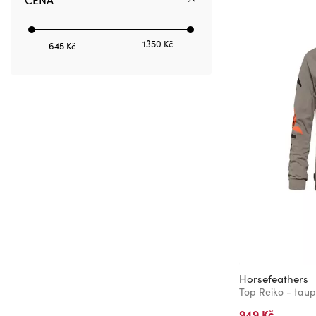
1350 Kč
645 Kč
Horsefeathers
Top Reiko - tau
949 Kč