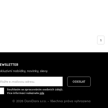
1
EWSLETTER
xkluzivní nabídky, novinky, slevy.
Souhlasím se zpracováním osobních údajů.
Více informací naleznete
zde
© 2026 DaniDarx s.r.o. - Všechna práva vyhrazena