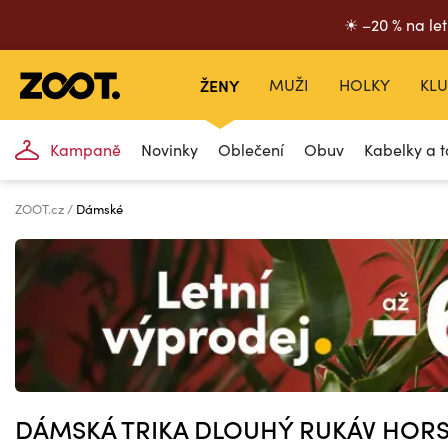
☀ –20 % na let
ŽENY
MUŽI
HOLKY
KLU
Kampaně
Novinky
Oblečení
Obuv
Kabelky a t
ZOOT.cz
Dámské
DÁMSKÁ TRIKA DLOUHÝ RUKÁV HOR