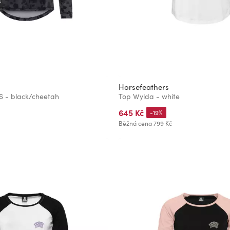
Horsefeathers
S - black/cheetah
Top Wylda - white
645 Kč
-19%
Běžná cena
799 Kč