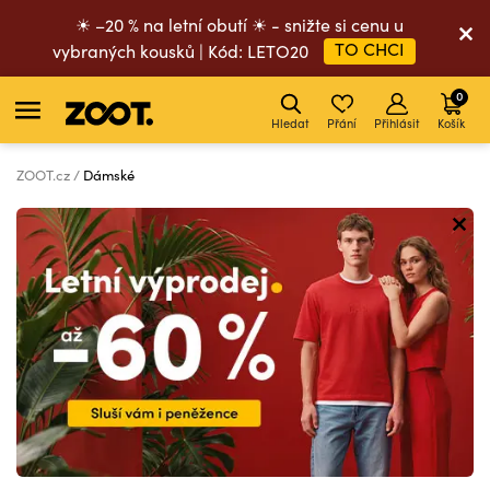
☀ –20 % na letní obutí ☀ - snižte si cenu u
TO CHCI
vybraných kousků | Kód: LETO20
0
Hledat
Přání
Přihlásit
Košík
ZOOT.cz
Dámské