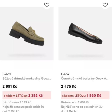
Geox
Geox
Béžové dámské mokasíny Geox Spherica Ec7
Černé dámské baleríny Geox Annytah
2 991 Kč
2 475 Kč
2 392 Kč
1 980 Kč
s kódem LETO20:
s kódem LETO20:
Běžná cena
3 599 Kč
Běžná cena
2 899 Kč
Nejnižší cena za posledních 30
Nejnižší cena za posledních 30
dní: 2 393 Kč
dní: 2 114 Kč