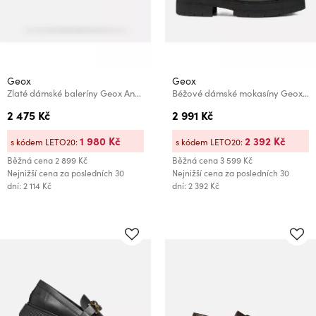
Geox
Geox
Zlaté dámské baleríny Geox Annytah
Béžové dámské mokasíny Geox Spherica
2 475 Kč
2 991 Kč
1 980 Kč
2 392 Kč
s kódem LETO20:
s kódem LETO20:
Běžná cena
2 899 Kč
Běžná cena
3 599 Kč
Nejnižší cena za posledních 30
Nejnižší cena za posledních 30
dní: 2 114 Kč
dní: 2 392 Kč