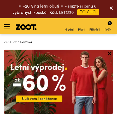
☀ –20 % na letní obutí ☀ - snižte si cenu u
TO CHCI
vybraných kousků | Kód: LETO20
0
Hledat
Přání
Přihlásit
Košík
ZOOT.cz
Dámské