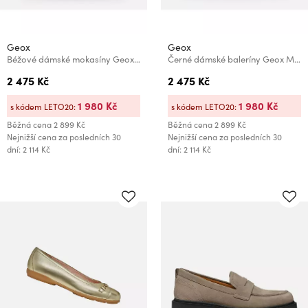
Geox
Geox
Béžové dámské mokasíny Geox Flextride
Černé dámské baleríny Geox Marsilea
2 475 Kč
2 475 Kč
1 980 Kč
1 980 Kč
s kódem LETO20:
s kódem LETO20:
Běžná cena
2 899 Kč
Běžná cena
2 899 Kč
Nejnižší cena za posledních 30
Nejnižší cena za posledních 30
dní: 2 114 Kč
dní: 2 114 Kč