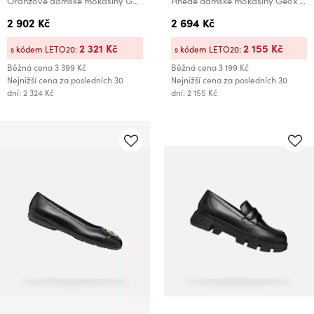
Oranžové dámské mokasíny Geox Spherica EC1
Hnědé dámské mokasíny Geox Spherica EC1
2 902 Kč
2 694 Kč
2 321 Kč
2 155 Kč
s kódem LETO20:
s kódem LETO20:
Běžná cena
3 399 Kč
Běžná cena
3 199 Kč
Nejnižší cena za posledních 30
Nejnižší cena za posledních 30
dní: 2 324 Kč
dní: 2 155 Kč