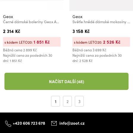
Geox
Geox
Černé dámské baleríny Geox Annytah
Světle hnědé dámské mokasíny Geox Walk Pleasure
2 314 Kč
3 158 Kč
1 851 Kč
2 526 Kč
s kódem LETO20:
s kódem LETO20:
Běžná cena
2 899 Kč
Běžná cena
3 699 Kč
Nejnižší cena za posledních 30
Nejnižší cena za posledních 30
dní: 1 851 Kč
dní: 2 528 Kč
NAČÍST DALŠÍ (48)
1
2
3
+420 606 723 678
info@zoot.cz