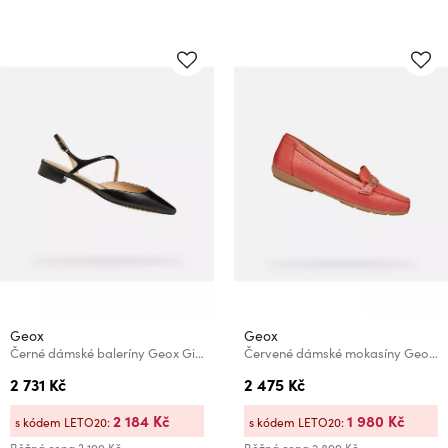
Geox
Geox
Černé dámské baleríny Geox Giselda15
Červené dámské mokasíny Geox Annytah Moc
2 731 Kč
2 475 Kč
2 184 Kč
1 980 Kč
s kódem LETO20:
s kódem LETO20: