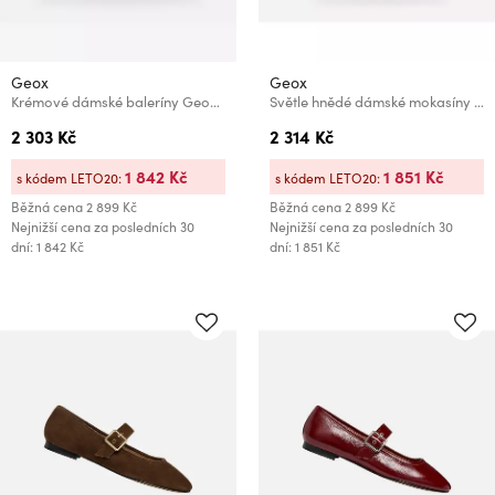
Geox
Geox
Krémové dámské baleríny Geox Annytah
Světle hnědé dámské mokasíny Geox Annytah moc
2 303 Kč
2 314 Kč
1 842 Kč
1 851 Kč
s kódem LETO20:
s kódem LETO20:
Běžná cena
2 899 Kč
Běžná cena
2 899 Kč
Nejnižší cena za posledních 30
Nejnižší cena za posledních 30
dní: 1 842 Kč
dní: 1 851 Kč