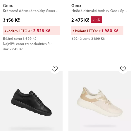
Geox
Geox
Krémové dámské tenisky Geox Spherica EC4.1
Hnědé dámské tenisky Geox Spherica Plus Fast in
3 158 Kč
2 475 Kč
-15%
2 526 Kč
1 980 Kč
s kódem LETO20:
s kódem LETO20:
Běžná cena
3 699 Kč
Běžná cena
2 899 Kč
Nejnižší cena za posledních 30
dní: 2 849 Kč