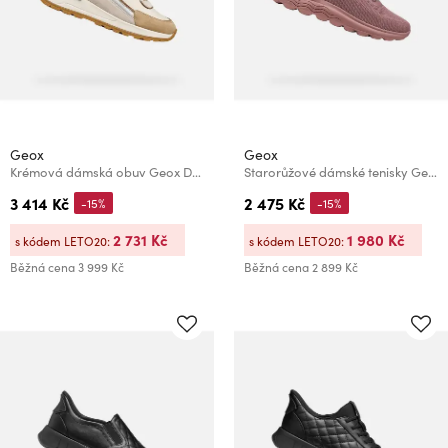
Geox
Geox
Krémová dámská obuv Geox Desya B ABX
Starorůžové dámské tenisky Geox Spherica Plus
3 414 Kč
2 475 Kč
-15%
-15%
2 731 Kč
1 980 Kč
s kódem LETO20:
s kódem LETO20:
Běžná cena
3 999 Kč
Běžná cena
2 899 Kč