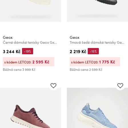
Geox
Geox
Černé dámské tenisky Geox Gxcp-03
Tmavě šedé dámské tenisky Geox Flextride Plus
3 244 Kč
2 219 Kč
-19%
-15%
2 595 Kč
1 775 Kč
s kódem LETO20:
s kódem LETO20:
Běžná cena
3 999 Kč
Běžná cena
2 599 Kč