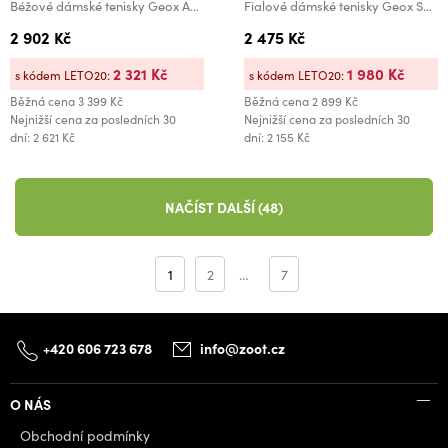
Béžové dámské tenisky Geox Addisse
Fialové dámské tenisky Geox Spherica Plus Fast in
2 902 Kč
2 475 Kč
2 321 Kč
1 980 Kč
s kódem LETO20:
s kódem LETO20:
Běžná cena
3 399 Kč
Běžná cena
2 899 Kč
Nejnižší cena za posledních 30
Nejnižší cena za posledních 30
dní: 2 621 Kč
dní: 2 155 Kč
NAČÍST DALŠÍ (48)
1
2
…
7
+420 606 723 678
info@zoot.cz
O NÁS
Obchodní podmínky