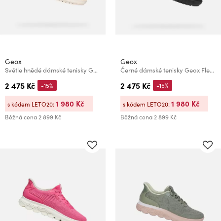
Geox
Geox
Světle hnědé dámské tenisky Geox Flextride Plus
Černé dámské tenisky Geox Flextride Fast in
2 475 Kč
2 475 Kč
-15%
-15%
1 980 Kč
1 980 Kč
s kódem LETO20:
s kódem LETO20:
Běžná cena
2 899 Kč
Běžná cena
2 899 Kč