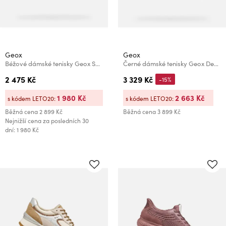
Geox
Geox
Béžové dámské tenisky Geox Spherica Plus
Černé dámské tenisky Geox Desya B ABX
2 475 Kč
3 329 Kč
-15%
1 980 Kč
2 663 Kč
s kódem LETO20:
s kódem LETO20:
Běžná cena
2 899 Kč
Běžná cena
3 899 Kč
Nejnižší cena za posledních 30
dní: 1 980 Kč