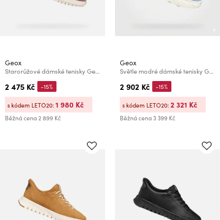
Geox
Geox
Starorůžové dámské tenisky Geox Flextride Plus
Světle modré dámské tenisky Geox Nebula 2.0 X
2 475 Kč
2 902 Kč
-15%
-15%
1 980 Kč
2 321 Kč
s kódem LETO20:
s kódem LETO20:
Běžná cena
2 899 Kč
Běžná cena
3 399 Kč