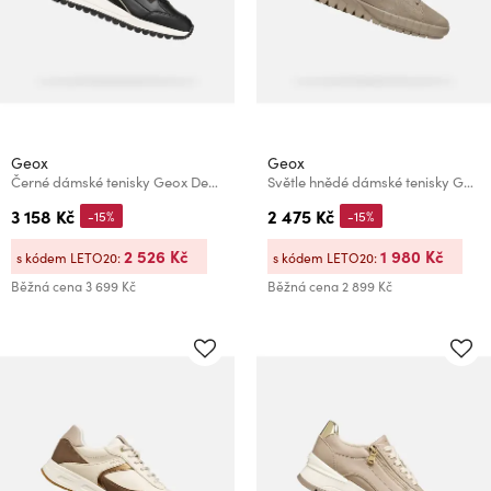
Geox
Geox
Černé dámské tenisky Geox Desya
Světle hnědé dámské tenisky Geox Flextride Plus
3 158 Kč
2 475 Kč
-15%
-15%
2 526 Kč
1 980 Kč
s kódem LETO20:
s kódem LETO20:
Běžná cena
3 699 Kč
Běžná cena
2 899 Kč