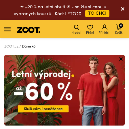
☀ –20 % na letní obutí ☀ - snižte si cenu u
TO CHCI
vybraných kousků | Kód: LETO20
0
Hledat
Přání
Přihlásit
Košík
ZOOT.cz
Dámské