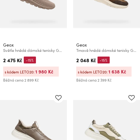
Geox
Geox
Světle hnědé dámské tenisky Geox Spherica Plus
Tmavě hnědé dámské tenisky Geox Plummery
2 475 Kč
2 048 Kč
-15%
-15%
1 980 Kč
1 638 Kč
s kódem LETO20:
s kódem LETO20:
Běžná cena
2 899 Kč
Běžná cena
2 399 Kč