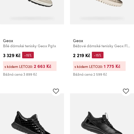
Geox
Geox
Bílé dámské tenisky Geox Pg1x
Béžové dámské tenisky Geox Flextride Plus
3 329 Kč
2 219 Kč
-15%
-15%
2 663 Kč
1 775 Kč
s kódem LETO20:
s kódem LETO20:
Běžná cena
3 899 Kč
Běžná cena
2 599 Kč