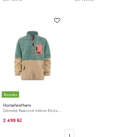
Novinka
Horsefeathers
Dámská fleecová mikina Elvira - frosty green
2 499 Kč
1