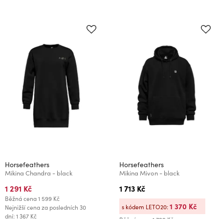
Horsefeathers
Horsefeathers
Mikina Chandra - black
Mikina Mivon - black
1 291 Kč
1 713 Kč
Běžná cena
1 599 Kč
1 370 Kč
s kódem LETO20:
Nejnižší cena za posledních 30
dní: 1 367 Kč