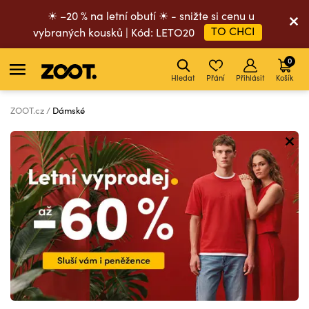
☀ –20 % na letní obutí ☀ - snižte si cenu u
TO CHCI
vybraných kousků | Kód: LETO20
0
Hledat
Přání
Přihlásit
Košík
ZOOT.cz
Dámské