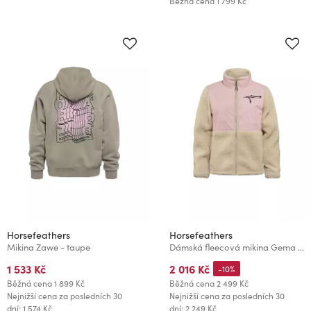
Běžná cena
1 799 Kč
Horsefeathers
Horsefeathers
Mikina Zawe - taupe
Dámská fleecová mikina Gema - lotus
1 533 Kč
2 016 Kč
-10%
Běžná cena
1 899 Kč
Běžná cena
2 499 Kč
Nejnižší cena za posledních 30
Nejnižší cena za posledních 30
dní: 1 574 Kč
dní: 2 249 Kč