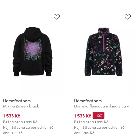
Horsefeathers
Horsefeathers
Mikina Zawe - black
Dámská fleecová mikina Viva - colored cheetah
1 533 Kč
1 533 Kč
-10%
Běžná cena
1 899 Kč
Běžná cena
1 899 Kč
Nejnižší cena za posledních 30
Nejnižší cena za posledních 30
dní: 1 619 Kč
dní: 1 709 Kč