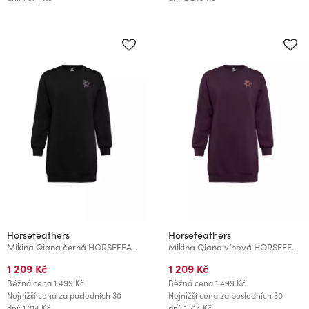
Horsefeathers
Horsefeathers
Mikina Qiana černá HORSEFEATHERS
Mikina Qiana vínová HORSEFEATHERS
1 209 Kč
1 209 Kč
Běžná cena
1 499 Kč
Běžná cena
1 499 Kč
Nejnižší cena za posledních 30
Nejnižší cena za posledních 30
dní: 1 214 Kč
dní: 1 214 Kč