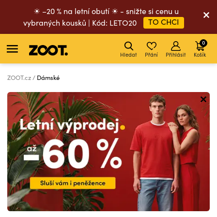
☀ –20 % na letní obutí ☀ - snižte si cenu u
TO CHCI
vybraných kousků | Kód: LETO20
0
Hledat
Přání
Přihlásit
Košík
ZOOT.cz
Dámské