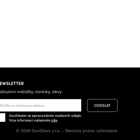
EWSLETTER
xkluzivní nabídky, novinky, slevy.
Souhlasím se zpracováním osobních údajů.
Více informací naleznete
zde
© 2026 DaniDarx s.r.o. - Všechna práva vyhrazena