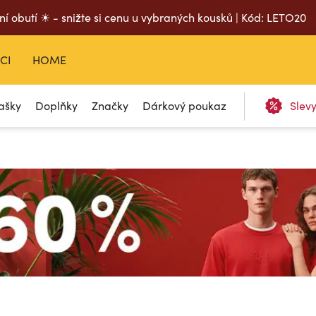
ní obutí ☀ - snižte si cenu u vybraných kousků | Kód: LETO20
CI
HOME
ašky
Doplňky
Značky
Dárkový poukaz
Slev