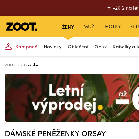
☀ –20 % na let
ŽENY
MUŽI
HOLKY
KLU
Kampaně
Novinky
Oblečení
Obuv
Kabelky a t
ZOOT.cz
Dámské
DÁMSKÉ PENĚŽENKY ORSAY