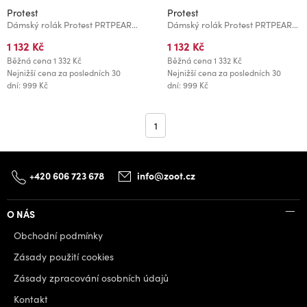
Protest
Protest
Dámský rolák Protest PRTPEARLA
Dámský rolák Protest PRTPEARLA
1 132 Kč
1 132 Kč
Běžná cena
1 332 Kč
Běžná cena
1 332 Kč
Nejnižší cena za posledních 30
Nejnižší cena za posledních 30
dní: 999 Kč
dní: 999 Kč
1
+420 606 723 678
info@zoot.cz
O NÁS
Obchodní podmínky
Zásady použití cookies
Zásady zpracování osobních údajů
Kontakt