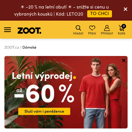
☀ –20 % na letní obutí ☀ - snižte si cenu u
TO CHCI
vybraných kousků | Kód: LETO20
0
Hledat
Přání
Přihlásit
Košík
ZOOT.cz
Dámské