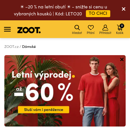
☀ –20 % na letní obutí ☀ - snižte si cenu u
TO CHCI
vybraných kousků | Kód: LETO20
0
Hledat
Přání
Přihlásit
Košík
ZOOT.cz
Dámské