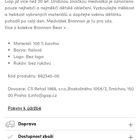
Gap již více než 20 let. Drobnou značkou medvídka je označeno
pouze nejhebčí a nejměkčí dětské oblečení. Vyzkoušejte měkkost
a hebkost vybraných materiálů a dopřejte svému děťátku
pohodlí po celý den. Medvídek Brannan je tu pro vás.
Více z kolekce Brannan Bear > .
Materiál: 100 % bavlna
Barva: fialová
Logo: Bez loga
Rukáv: bez rukávu
Kód produktu: 662340-00
Dovozce: CS Retail 1969, s.r.o.,Rozkošného 1058/3, Smíchov, 150
00 Praha 5,info@gap.cz
Pokyny k údržbě
Doprava
Dostupnost zboží