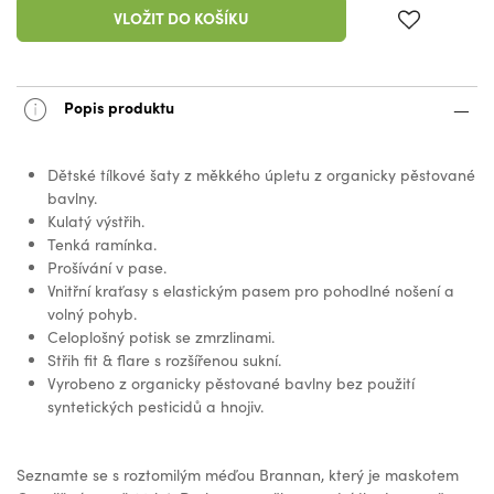
VLOŽIT DO KOŠÍKU
Popis produktu
Dětské tílkové šaty z měkkého úpletu z organicky pěstované
bavlny.
Kulatý výstřih.
Tenká ramínka.
Prošívání v pase.
Vnitřní kraťasy s elastickým pasem pro pohodlné nošení a
volný pohyb.
Celoplošný potisk se zmrzlinami.
Střih fit & flare s rozšířenou sukní.
Vyrobeno z organicky pěstované bavlny bez použití
syntetických pesticidů a hnojiv.
Seznamte se s roztomilým méďou Brannan, který je maskotem