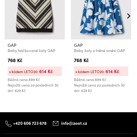
GAP
GAP
Baby háčkované šaty GAP
Baby šaty z lněné směsi GAP
768 Kč
768 Kč
614 Kč
614 Kč
s kódem LETO20:
s kódem LETO20:
Běžná cena
899 Kč
Běžná cena
899 Kč
Nejnižší cena za posledních 30
Nejnižší cena za posledních 30
dní: 629 Kč
dní: 629 Kč
+420 606 723 678
info@zoot.cz