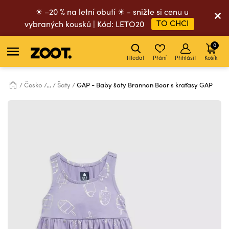
☀ –20 % na letní obutí ☀ - snižte si cenu u
TO CHCI
vybraných kousků | Kód: LETO20
0
Hledat
Přání
Přihlásit
Košík
Česko
...
Šaty
GAP - Baby šaty Brannan Bear s kraťasy GAP