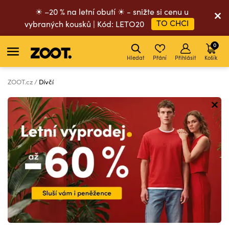
☀ –20 % na letní obutí ☀ - snižte si cenu u
TO CHCI
vybraných kousků | Kód: LETO20
0
Hledat
Přání
Přihlásit
Košík
ZOOT.cz
Dívčí