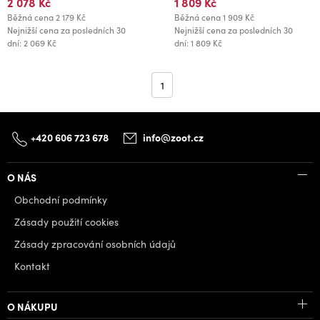
2 078 Kč
1 809 Kč
Běžná cena
2 179 Kč
Běžná cena
1 909 Kč
Nejnižší cena za posledních 30
Nejnižší cena za posledních 30
dní: 2 069 Kč
dní: 1 809 Kč
1
+420 606 723 678
info@zoot.cz
O NÁS
Obchodní podmínky
Zásady použití cookies
Zásady zpracování osobních údajů
Kontakt
O NÁKUPU