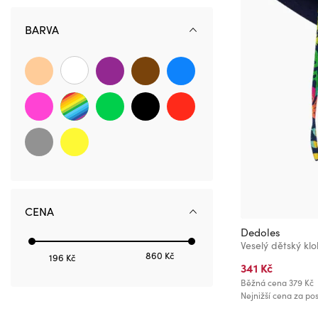
68-80
BARVA
74-80
80-86
116-140
146-152
0-3 měsíce
3-6 měsíců
6-12 měsíců
12-18 měsíců
18-24 měsíců
CENA
Dedoles
Veselý dětský kl
860 Kč
196 Kč
341 Kč
Běžná cena
379 Kč
Nejnižší cena za pos