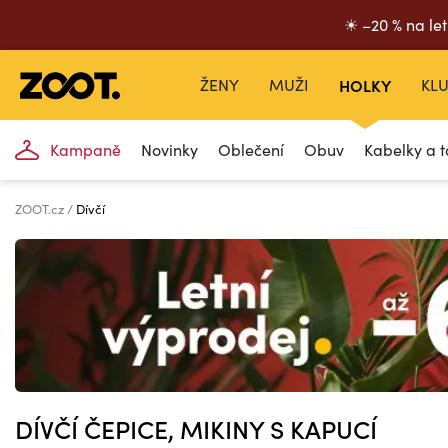
☀ –20 % na let
ŽENY
MUŽI
HOLKY
KLU
Kampaně
Novinky
Oblečení
Obuv
Kabelky a t
ZOOT.cz
Dívčí
DÍVČÍ ČEPICE, MIKINY S KAPUCÍ