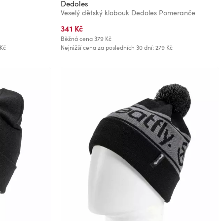
Dedoles
Veselý dětský klobouk Dedoles Pomeranče
341 Kč
Běžná cena
379 Kč
 Kč
Nejnižší cena za posledních 30 dní: 279 Kč