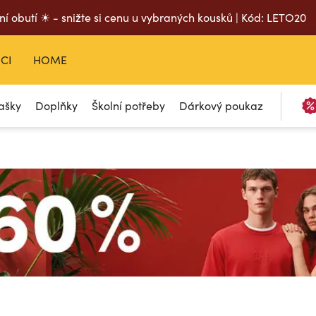
ní obutí ☀ - snižte si cenu u vybraných kousků | Kód: LETO20
CI
HOME
ašky
Doplňky
Školní potřeby
Dárkový poukaz