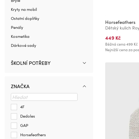
Brýle
Kryty na mobil
Ostatní doplňky
Horsefeathers
Penály
Dětský kulich Ro
Kosmetika
449 Kč
Běžná cena
499 Kč
Dárkové sady
Nejnižší cena za pos
ŠKOLNÍ POTŘEBY
ZNAČKA
4F
Dedoles
GAP
Horsefeathers