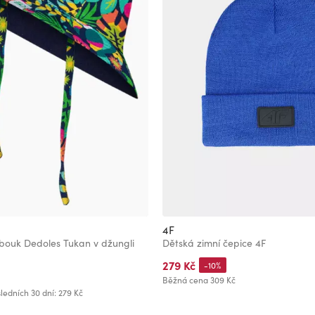
4F
obouk Dedoles Tukan v džungli
Dětská zimní čepice 4F
279 Kč
-10%
Běžná cena
309 Kč
ledních 30 dní: 279 Kč