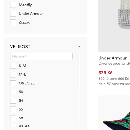
Meatfly
Under Armour
Zigzag
VELIKOST
Under Armour
S-M
629 Kč
M-L
Běžná cena
699 Kč
ONE SIZE
Nejnižší cena za pos
50
54
55
58
62-68