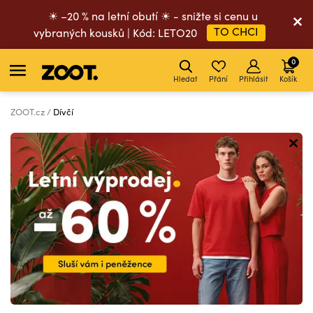
☀ –20 % na letní obutí ☀ - snižte si cenu u
TO CHCI
vybraných kousků | Kód: LETO20
0
Hledat
Přání
Přihlásit
Košík
ZOOT.cz
Dívčí