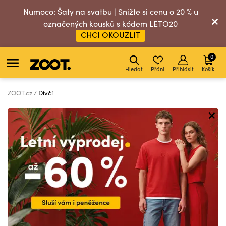
Numoco: Šaty na svatbu | Snižte si cenu o 20 % u
označených kousků s kódem LETO20
CHCI OKOUZLIT
0
Hledat
Přání
Přihlásit
Košík
ZOOT.cz
Dívčí