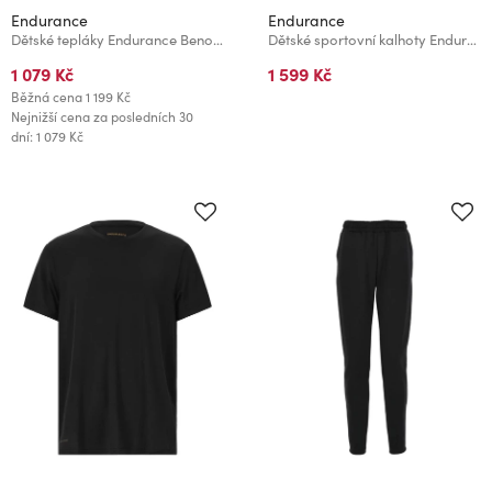
Endurance
Endurance
Dětské tepláky Endurance Beno Jr.
Dětské sportovní kalhoty Endurance JEEN
1 079 Kč
1 599 Kč
Běžná cena
1 199 Kč
Nejnižší cena za posledních 30
dní: 1 079 Kč