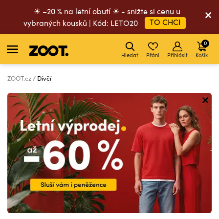
☀ –20 % na letní obutí ☀ - snižte si cenu u
TO CHCI
vybraných kousků | Kód: LETO20
0
Hledat
Přání
Přihlásit
Košík
ZOOT.cz
Dívčí