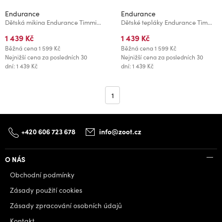
Endurance
Endurance
Dětská mikina Endurance Timmia Jr.
Dětské tepláky Endurance Timmia Jr.
1 439 Kč
1 439 Kč
Běžná cena
1 599 Kč
Běžná cena
1 599 Kč
Nejnižší cena za posledních 30
Nejnižší cena za posledních 30
dní: 1 439 Kč
dní: 1 439 Kč
1
+420 606 723 678
info@zoot.cz
O NÁS
Obchodní podmínky
Zásady použití cookies
Zásady zpracování osobních údajů
Kontakt