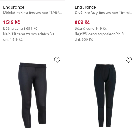
Endurance
Endurance
Dětská mikina Endurance TIMMIA
Dívčí kraťasy Endurance Timmia Jr. Sweat Shorts Velikost:
1 519 Kč
809 Kč
Běžná cena
1 699 Kč
Běžná cena
949 Kč
Nejnižší cena za posledních 30
Nejnižší cena za posledních 30
dní: 1 519 Kč
dní: 809 Kč