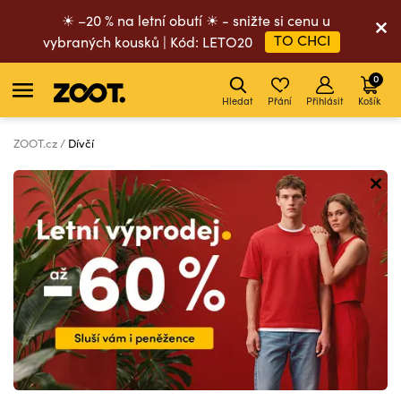
☀ –20 % na letní obutí ☀ - snižte si cenu u
TO CHCI
vybraných kousků | Kód: LETO20
0
Hledat
Přání
Přihlásit
Košík
ZOOT.cz
Dívčí