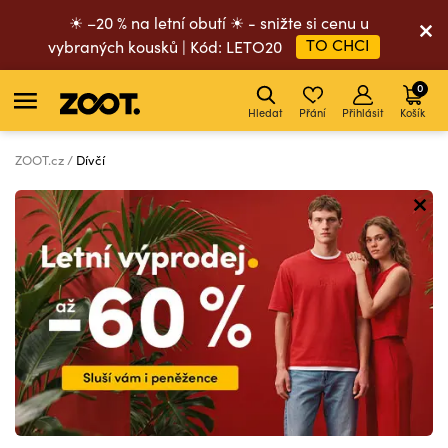
☀ –20 % na letní obutí ☀ - snižte si cenu u
TO CHCI
vybraných kousků | Kód: LETO20
0
Hledat
Přání
Přihlásit
Košík
ZOOT.cz
Dívčí