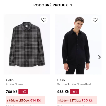
PODOBNÉ PRODUKTY
Celio
Celio
Košile Nazar
Svrchní košile Nawaffset
768 Kč
938 Kč
-15%
-15%
614 Kč
750 Kč
s kódem LETO20:
s kódem LETO20: