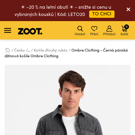
☀ –20 % na letní obutí ☀ - snižte si cenu u
TO CHCI
vybraných kousků | Kód: LETO20
0
Hledat
Přání
Přihlásit
Košík
Česko
...
Košile dlouhý rukáv
Ombre Clothing - Černá pánská
džínová košile Ombre Clothing