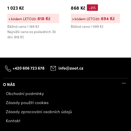
1 023 Kč
868 Kč
-21%
818 Kč
694 Kč
s kódem LETO20:
s kódem LETO20:
Běžná cena
1 169 Kč
Běžná cena
1 099 Kč
Nejnižší cena za posledních 30
dní: 818 Kč
+420 606 723 678
info@zoot.cz
O NÁS
Obchodní podmínky
Zásady použití cookies
Zásady zpracování osobních údajů
Kontakt