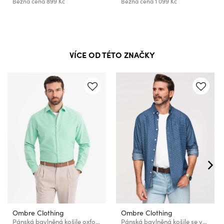
Běžná cena
899 Kč
Běžná cena
1 099 Kč
VÍCE OD TÉTO ZNAČKY
Ombre Clothing
Ombre Clothing
Pánská bavlněná košile oxford v pastelových barvách - mátová Ombre Clothing
Pánská bavlněná košile se vzorem z tenké džínoviny - modrá V2 K702 Ombre Clothing