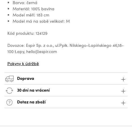
Barva: černá
Materiál: 100% bavlna
Model měří: 183 cm
Model má na sobě velikost: M
Kód produktu: 124129
Dovozce: Espir Sp. z o.o., ul.Ppłk. Nilskiego-Łapińskiego 46,18-
100 Łapy, hello@espir.com
Pokyny k údržbě
Doprava
30 dní na vrácení
Dotaz na zboží