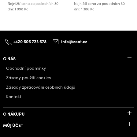
Nejnižší cena za posledních 30
Nejnižší cena za posledních 30
dní: 1 098 Kč
dní: 1 386 Kč
+420 606 723 678
info@zoot.cz
O NÁS
Obchodní podmínky
Zásady použití cookies
Zásady zpracování osobních údajů
Kontakt
O NÁKUPU
MŮJ ÚČET