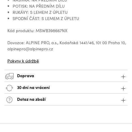
POTISK: NA PŘEDNÍM DÍLU
RUKÁVY: S LEMEM Z ÚPLETU
SPODNÍ ČÁST: S LEMEM Z ÚPLETU
Kód produktu: MSWB398667NX
Dovozce: ALPINE PRO, a.s., Kodaňská 1441/46, 101 00 Praha 10,
alpinepro@alpinepro.cz
Pokyny k údržbě
Doprava
30 dní na vrácení
Dotaz na zboží