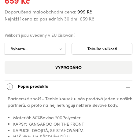
659 Kč
Doporučená maloobchodní cena:
999 Kč
Nejnižší cena za posledních 30 dní:
659 Kč
Velikosti jsou uvedeny v EU číslování.
Tabulka velikostí
VYPRODÁNO
Popis produktu
Partnerské zboží - Tenhle kousek u nás prodává jeden z našich
partnerů, a proto na něj nefungují některé slevové kódy.
Materiál: 80%Bavlna 20%Polyester
KAPSY: KANGAROO ON THE FRONT
KAPUCE: DVOJITÁ, SE STAHOVÁNÍM
NÁŠIVKA: NA PŘEDNÍM DÍLU