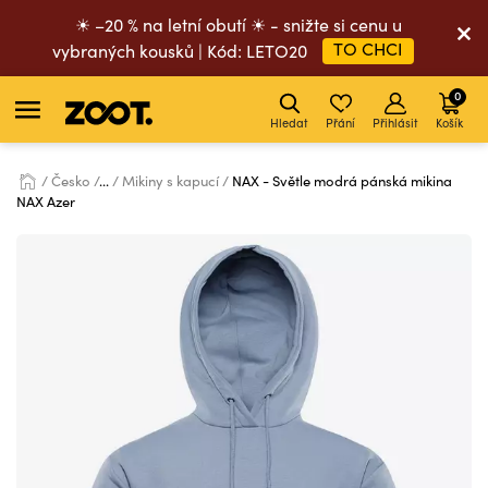
☀ –20 % na letní obutí ☀ - snižte si cenu u
TO CHCI
vybraných kousků | Kód: LETO20
0
Hledat
Přání
Přihlásit
Košík
Česko
...
Mikiny s kapucí
NAX - Světle modrá pánská mikina
NAX Azer