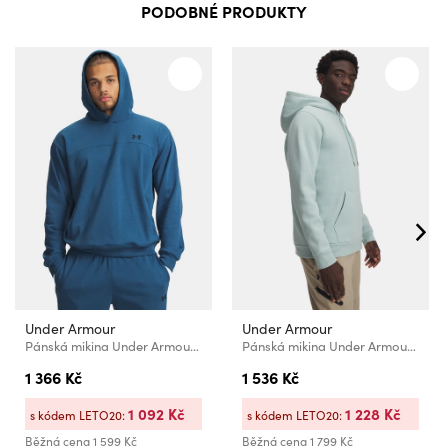
PODOBNÉ PRODUKTY
Under Armour
Under Armour
Pánská mikina Under Armour UA Rival LW Hoodie-BLU
Pánská mikina Under Armour UA Icon Fleece Hoodie
1 366 Kč
1 536 Kč
1 092 Kč
1 228 Kč
s kódem LETO20:
s kódem LETO20:
Běžná cena
1 599 Kč
Běžná cena
1 799 Kč