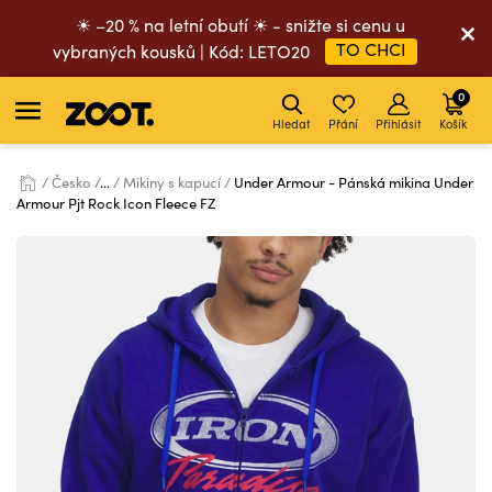
☀ –20 % na letní obutí ☀ - snižte si cenu u
TO CHCI
vybraných kousků | Kód: LETO20
0
Hledat
Přání
Přihlásit
Košík
Česko
...
Mikiny s kapucí
Under Armour - Pánská mikina Under
Armour Pjt Rock Icon Fleece FZ