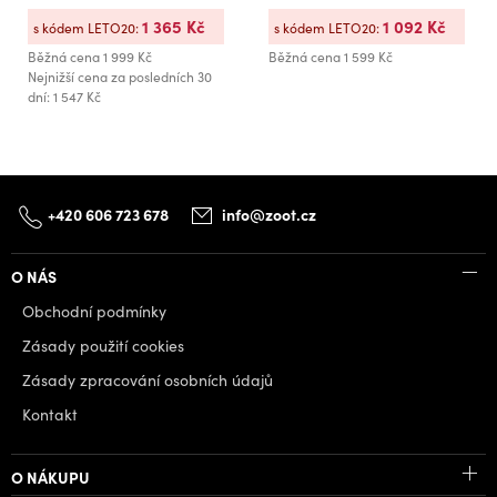
1 365 Kč
1 092 Kč
s kódem LETO20:
s kódem LETO20:
Běžná cena
1 999 Kč
Běžná cena
1 599 Kč
Nejnižší cena za posledních 30
dní: 1 547 Kč
+420 606 723 678
info@zoot.cz
O NÁS
Obchodní podmínky
Zásady použití cookies
Zásady zpracování osobních údajů
Kontakt
O NÁKUPU