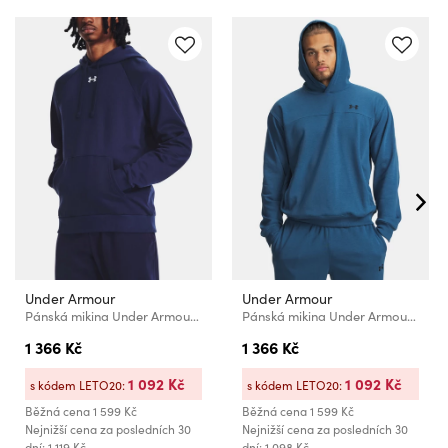
Under Armour
Under Armour
Pánská mikina Under Armour UA Rival Fleece Hoodie
Pánská mikina Under Armour UA Rival LW Hoodie-BLU
1 366 Kč
1 366 Kč
1 092 Kč
1 092 Kč
s kódem LETO20:
s kódem LETO20:
Běžná cena
1 599 Kč
Běžná cena
1 599 Kč
Nejnižší cena za posledních 30
Nejnižší cena za posledních 30
dní: 1 119 Kč
dní: 1 098 Kč