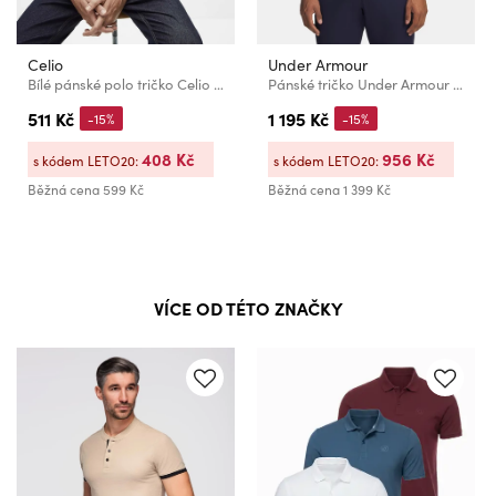
Celio
Under Armour
Bílé pánské polo tričko Celio Necetwo
Pánské tričko Under Armour UA Matchplay Polo-WHT
511 Kč
1 195 Kč
-15%
-15%
408 Kč
956 Kč
s kódem LETO20:
s kódem LETO20:
Běžná cena
599 Kč
Běžná cena
1 399 Kč
VÍCE OD TÉTO ZNAČKY