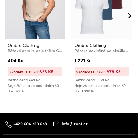
Ombre Clothing
Ombre Clothing
Béžové pánské polo tričko Ombre Clothing
Pánská bavlněná polokošile BASIC - bílá/hnědá/tmavě modrá V4 OM-POBS-0171 Ombre Clothing
404 Kč
1 221 Kč
323 Kč
976 Kč
s kódem LETO20:
s kódem LETO20:
Běžná cena
449 Kč
Běžná cena
1 569 Kč
Nejnižší cena za posledních 30
Nejnižší cena za posledních 30
dní: 322 Kč
dní: 1 098 Kč
+420 606 723 678
info@zoot.cz