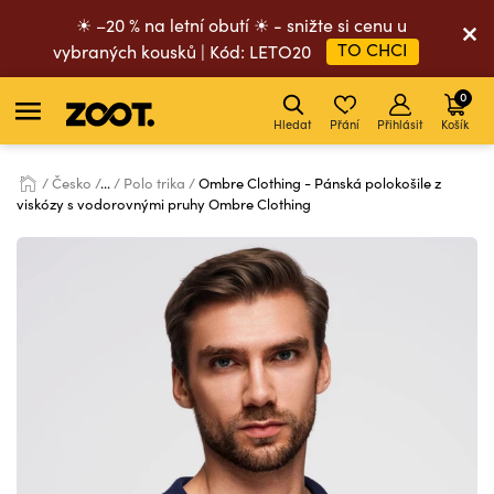
☀ –20 % na letní obutí ☀ - snižte si cenu u
TO CHCI
vybraných kousků | Kód: LETO20
0
Hledat
Přání
Přihlásit
Košík
Česko
...
Polo trika
Ombre Clothing - Pánská polokošile z
viskózy s vodorovnými pruhy Ombre Clothing