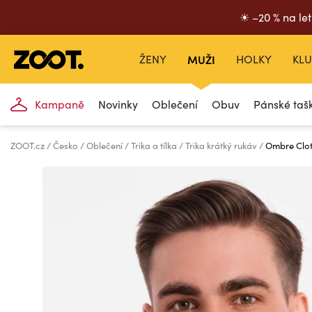
☀ –20 % na let
ŽENY
MUŽI
HOLKY
KLU
Kampaně
Novinky
Oblečení
Obuv
Pánské taš
ZOOT.cz
Česko
Oblečení
Trika a tílka
Trika krátký rukáv
Ombre Cloth