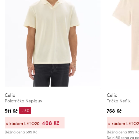
Celio
Celio
Polotričko Nepiquy
Tričko Neflix
511 Kč
768 Kč
-15%
408 Kč
s kódem LETO20:
s kódem LETO
Běžná cena
599 Kč
Běžná cena
899 K
Nejnižší cena za po