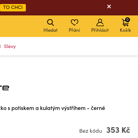
TO CHCI
0
Hledat
Přání
Přihlásit
Košík
Slevy
čko s potiskem a kulatým výstřihem - černé
353 Kč
Bez kódu