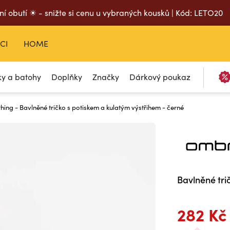
ní obutí ☀ - snižte si cenu u vybraných kousků | Kód: LETO20
CI
HOME
ky a batohy
Doplňky
Značky
Dárkový poukaz
ing - Bavlněné tričko s potiskem a kulatým výstřihem - černé
Bavlněné tri
282 Kč