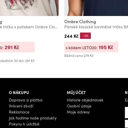
g
Ombre Clothing
Pánské bavlněné tričko s potiskem Ombre Clothing
244 Kč
-13%
291 Kč
195 Kč
20:
s kódem LETO20:
Běžná cena
279 Kč
sledních 30 dní: 291 Kč
O NÁKUPU
MŮJ ÚČET
N
Doprava a platba
Historie objednávek
E
Vrácení zboží
Osobní údaje
Reklamace
Moje adresy
Jak řadíme naše produkty
Pokyny k údržbě