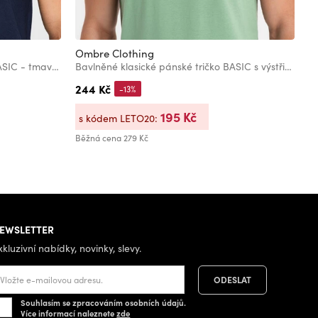
Ombre Clothing
O
Pánské klasické bavlněné tričko BASIC - tmavě modré
Bavlněné klasické pánské tričko BASIC s výstřihem do V - zelené
244 Kč
8
-13%
195 Kč
s kódem LETO20:
s
Běžná cena
279 Kč
Bě
EWSLETTER
xkluzivní nabídky, novinky, slevy.
Souhlasím se zpracováním osobních údajů.
Více informací naleznete
zde