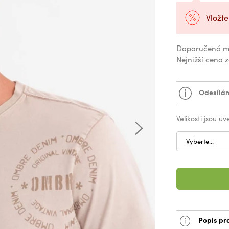
Vložte
Doporučená m
Nejnižší cena 
Odesílám
Velikosti jsou u
Vyberte...
Popis pr