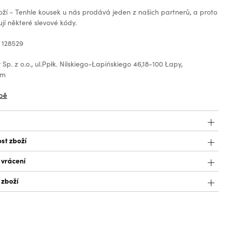
oží - Tenhle kousek u nás prodává jeden z našich partnerů, a proto
jí některé slevové kódy.
 128529
 Sp. z o.o., ul.Ppłk. Nilskiego-Łapińskiego 46,18-100 Łapy,
om
bě
st zboží
 vrácení
 zboží