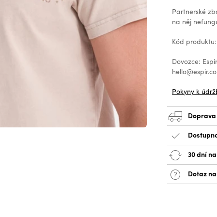
Partnerské zb
na něj nefungu
Kód produktu:
Dovozce: Espir
hello@espir.c
Pokyny k údrž
Doprava
Dostupno
30 dní na
Dotaz na