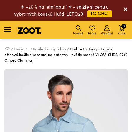
☀ –20 % na letní obutí ☀ - snižte si cenu u
TO CHCI
vybraných kousků | Kód: LETO20
0
Hledat
Přání
Přihlásit
Košík
Česko
...
Košile dlouhý rukáv
Ombre Clothing - Pánská
džínová košile s kapsami na patentky - světle modrá V1 OM-SHDS-0210
Ombre Clothing