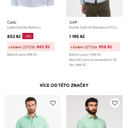
Celio
GAP
Lněná košile Nalinco
Košile Oxford Standard Fit GAP
853 Kč
1 195 Kč
-15%
682 Kč
956 Kč
s kódem LETO20:
s kódem LETO20:
Běžná cena
999 Kč
Běžná cena
1 499 Kč
Nejnižší cena za posledních 30
dní: 996 Kč
VÍCE OD TÉTO ZNAČKY