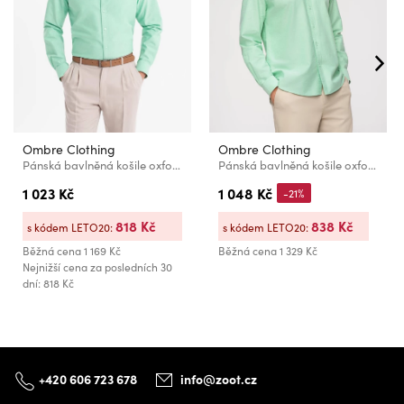
Ombre Clothing
Ombre Clothing
Pánská bavlněná košile oxford v pastelových barvách - mátová Ombre Clothing
Pánská bavlněná košile oxford v pastelových barvách - máta V4 K705 Ombre Clothing
1 023 Kč
1 048 Kč
-21%
818 Kč
838 Kč
s kódem LETO20:
s kódem LETO20:
Běžná cena
1 169 Kč
Běžná cena
1 329 Kč
Nejnižší cena za posledních 30
dní: 818 Kč
+420 606 723 678
info@zoot.cz