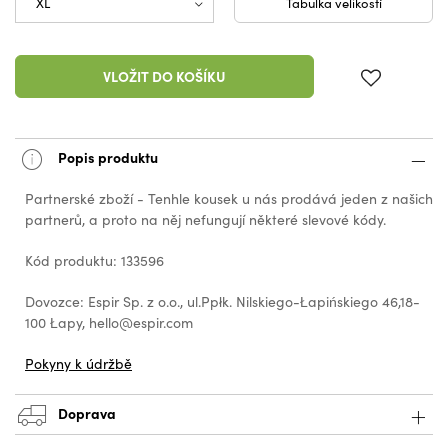
Tabulka velikostí
VLOŽIT DO KOŠÍKU
Popis produktu
Partnerské zboží - Tenhle kousek u nás prodává jeden z našich
partnerů, a proto na něj nefungují některé slevové kódy.
Kód produktu: 133596
Dovozce: Espir Sp. z o.o., ul.Ppłk. Nilskiego-Łapińskiego 46,18-
100 Łapy, hello@espir.com
Pokyny k údržbě
Doprava