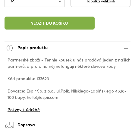
Tabulka velikostí
VLOŽIT DO KOŠÍKU
Popis produktu
Partnerské zboží - Tenhle kousek u nás prodává jeden z našich
partnerů, a proto na něj nefungují některé slevové kódy.
Kód produktu: 133629
Dovozce: Espir Sp. z o.o., ul.Ppłk. Nilskiego-Łapińskiego 46,18-
100 Łapy, hello@espir.com
Pokyny k údržbě
Doprava