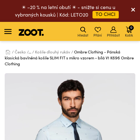
☀ –20 % na letní obutí ☀ - snižte si cenu u
TO CHCI
vybraných kousků | Kód: LETO20
0
Hledat
Přání
Přihlásit
Košík
Česko
...
Košile dlouhý rukáv
Ombre Clothing - Pánská
klasická bavlněná košile SLIM FIT s mikro vzorem - bílá V1 K696 Ombre
Clothing