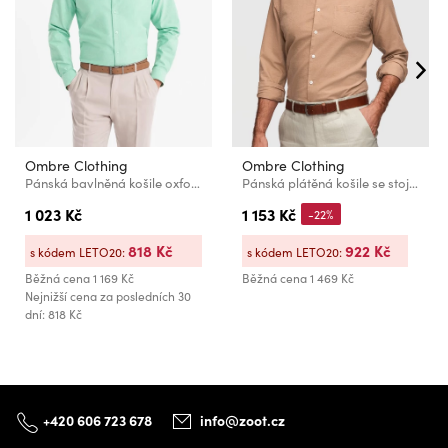
Ombre Clothing
Ombre Clothing
Pánská bavlněná košile oxford v pastelových barvách - mátová Ombre Clothing
Pánská plátěná košile se stojáčkem a kapsou REGULAR FIT - světle hnědá V7 K704 Ombre Clothing
1 023 Kč
1 153 Kč
-22%
818 Kč
922 Kč
s kódem LETO20:
s kódem LETO20:
Běžná cena
1 169 Kč
Běžná cena
1 469 Kč
Nejnižší cena za posledních 30
dní: 818 Kč
+420 606 723 678
info@zoot.cz