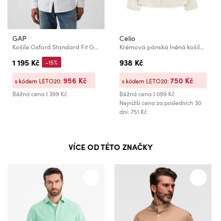
GAP
Celio
Košile Oxford Standard Fit GAP
Krémová pánská lněná košile Celio Daflix
1 195 Kč
938 Kč
-15%
956 Kč
750 Kč
s kódem LETO20:
s kódem LETO20:
Běžná cena
1 399 Kč
Běžná cena
1 099 Kč
Nejnižší cena za posledních 30
dní: 751 Kč
VÍCE OD TÉTO ZNAČKY