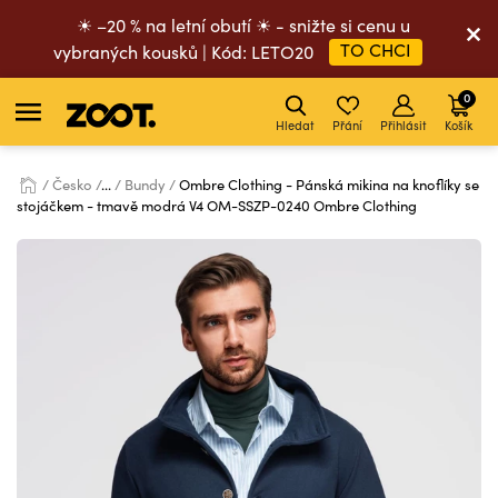
☀ –20 % na letní obutí ☀ - snižte si cenu u
TO CHCI
vybraných kousků | Kód: LETO20
0
Hledat
Přání
Přihlásit
Košík
Česko
...
Bundy
Ombre Clothing - Pánská mikina na knoflíky se
stojáčkem - tmavě modrá V4 OM-SSZP-0240 Ombre Clothing