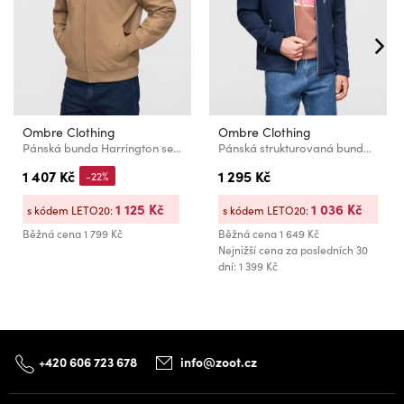
Ombre Clothing
Ombre Clothing
Pánská bunda Harrington se stojáčkem a kostkovanou podšívkou - světle hnědá V5 OM-JANP-0326 Ombre Clothing
Pánská strukturovaná bunda se stojáčkem - tmavě modrá V1 OM-JANP-0229 Ombre Clothing
1 407 Kč
1 295 Kč
-22%
1 125 Kč
1 036 Kč
s kódem LETO20:
s kódem LETO20:
Běžná cena
1 799 Kč
Běžná cena
1 649 Kč
Nejnižší cena za posledních 30
dní: 1 399 Kč
+420 606 723 678
info@zoot.cz