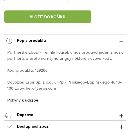
VLOŽIT DO KOŠÍKU
Popis produktu
Partnerské zboží - Tenhle kousek u nás prodává jeden z našich
partnerů, a proto na něj nefungují některé slevové kódy.
Kód produktu: 129266
Dovozce: Espir Sp. z o.o., ul.Ppłk. Nilskiego-Łapińskiego 46,18-
100 Łapy, hello@espir.com
Pokyny k údržbě
Doprava
Dostupnost zboží