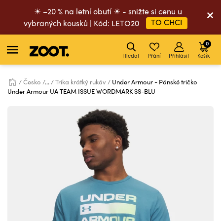
☀ –20 % na letní obutí ☀ - snižte si cenu u
TO CHCI
vybraných kousků | Kód: LETO20
0
Hledat
Přání
Přihlásit
Košík
Česko
...
Trika krátký rukáv
Under Armour - Pánské tričko
Under Armour UA TEAM ISSUE WORDMARK SS-BLU