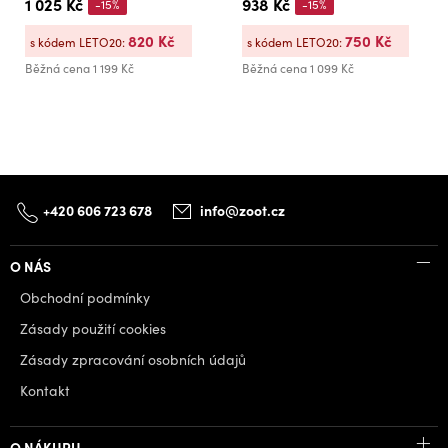
1 025 Kč
938 Kč
-15%
-15%
820 Kč
750 Kč
s kódem LETO20:
s kódem LETO20:
Běžná cena
1 199 Kč
Běžná cena
1 099 Kč
+420 606 723 678
info@zoot.cz
O NÁS
Obchodní podmínky
Zásady použití cookies
Zásady zpracování osobních údajů
Kontakt
O NÁKUPU