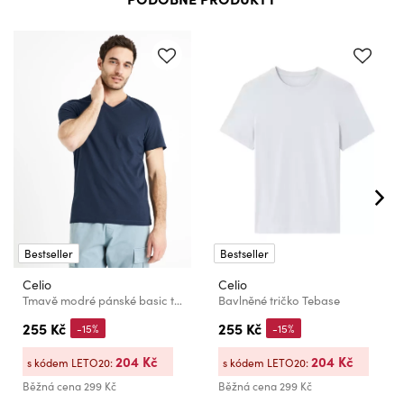
Bestseller
Bestseller
Celio
Celio
Tmavě modré pánské basic tričko Celio Debasev
Bavlněné tričko Tebase
255 Kč
255 Kč
-15%
-15%
204 Kč
204 Kč
s kódem LETO20:
s kódem LETO20:
Běžná cena
299 Kč
Běžná cena
299 Kč