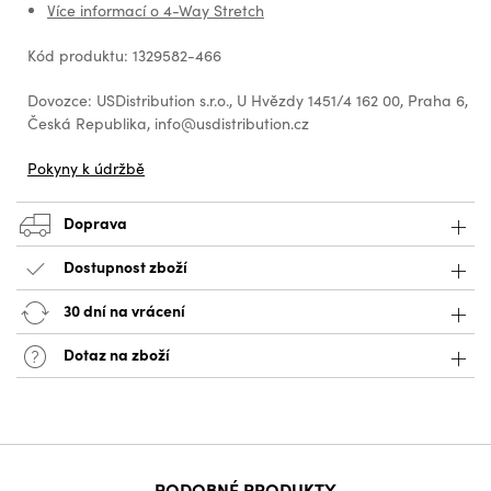
Více informací o 4-Way Stretch
Kód produktu: 1329582-466
Dovozce: USDistribution s.r.o., U Hvězdy 1451/4 162 00, Praha 6,
Česká Republika, info@usdistribution.cz
Pokyny k údržbě
Doprava
Dostupnost zboží
30 dní na vrácení
Dotaz na zboží
PODOBNÉ PRODUKTY