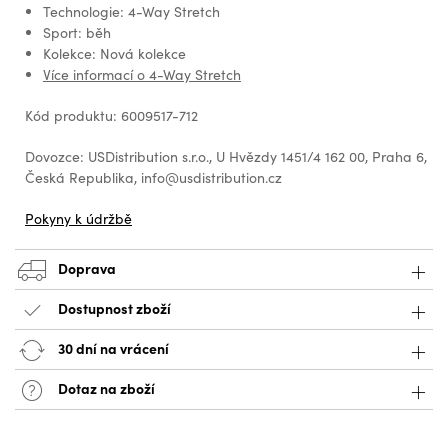
Technologie: 4-Way Stretch
Sport: běh
Kolekce: Nová kolekce
Více informací o 4-Way Stretch
Kód produktu: 6009517-712
Dovozce: USDistribution s.r.o., U Hvězdy 1451/4 162 00, Praha 6,
Česká Republika, info@usdistribution.cz
Pokyny k údržbě
Doprava
Dostupnost zboží
30 dní na vrácení
Dotaz na zboží