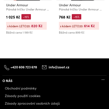
Under Armour
Under Armour
Pánské tričko Under Armour Vanish Energy SS
Pánské tričko Under Armour UA Tech Textured SS-BLK
1 025 Kč
768 Kč
-15%
-15%
820 Kč
614 Kč
s kódem LETO20:
s kódem LETO20:
Běžná cena
1 199 Kč
Běžná cena
899 Kč
+420 606 723 678
info@zoot.cz
O NÁS
Obchodní podmínky
Zásady použití cookies
Zásady zpracování osobních údajů