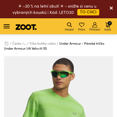
☀ –20 % na letní obutí ☀ - snižte si cenu u
TO CHCI
vybraných kousků | Kód: LETO20
0
Hledat
Přání
Přihlásit
Košík
Česko
...
Trika krátký rukáv
Under Armour - Pánské tričko
Under Armour UA Velociti SS