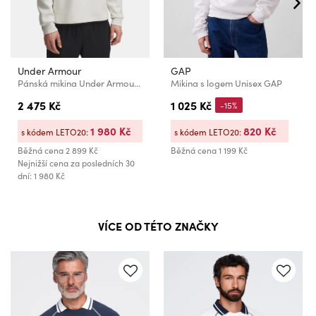
Under Armour
GAP
Pánská mikina Under Armour UA Unstoppable Flc Half Zip-WHT
Mikina s logem Unisex GAP
2 475 Kč
1 025 Kč
-15%
1 980 Kč
820 Kč
s kódem LETO20:
s kódem LETO20:
Běžná cena
2 899 Kč
Běžná cena
1 199 Kč
Nejnižší cena za posledních 30
dní: 1 980 Kč
VÍCE OD TÉTO ZNAČKY