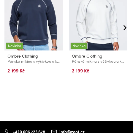
Novinka
Novinka
Ombre Clothing
Ombre Clothing
Pánská mikina s výšivkou a kontrastním límcem – tmavě modrá V1 OM-SSNZ-0269 Ombre Clothing
Pánská mikina s výšivkou a kontrastním límcem – tmavě modrá V1 OM-SSNZ-0269 Ombre Clothing
2 199 Kč
2 199 Kč
+420 606 723 678
info@zoot.cz