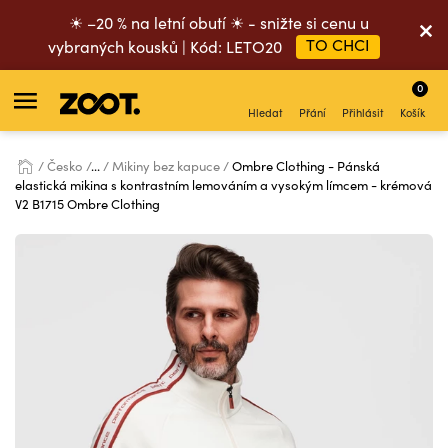
☀ –20 % na letní obutí ☀ - snižte si cenu u
TO CHCI
vybraných kousků | Kód: LETO20
0
Hledat
Přání
Přihlásit
Košík
Česko
...
Mikiny bez kapuce
Ombre Clothing - Pánská
elastická mikina s kontrastním lemováním a vysokým límcem - krémová
V2 B1715 Ombre Clothing