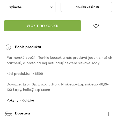
Tabulka velikostí
VLOŽIT DO KOŠÍKU
Popis produktu
Partnerské zboží - Tenhle kousek u nás prodává jeden z našich
partnerů, a proto na něj nefungují některé slevové kódy.
Kód produktu: 146599
Dovozce: Espir Sp. z o.o., ul.Ppłk. Nilskiego-Łapińskiego 46,18-
100 Łapy, hello@espir.com
Pokyny k údržbě
Doprava