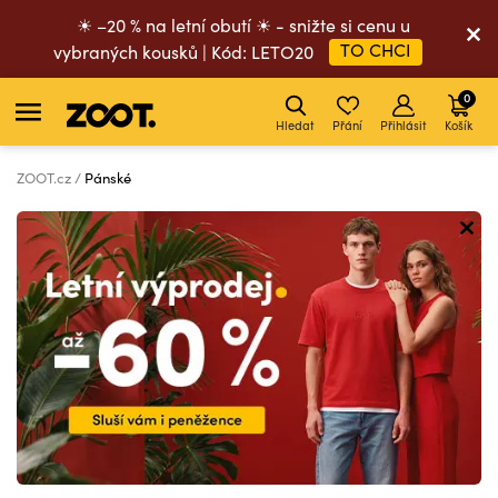
☀ –20 % na letní obutí ☀ - snižte si cenu u
TO CHCI
vybraných kousků | Kód: LETO20
0
Hledat
Přání
Přihlásit
Košík
ZOOT.cz
Pánské