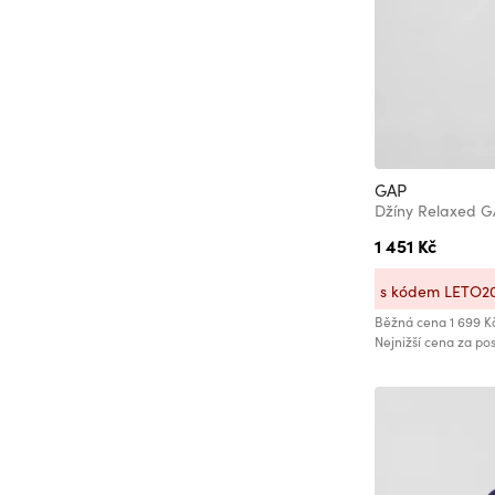
40/35
40/36
42
42/32
42/34
42/35
GAP
42/36
Džíny Relaxed 
44
1 451 Kč
44/32
s kódem LETO2
44/34
Běžná cena
1 699 K
46
Nejnižší cena za pos
46/30
46/32
46/34
48