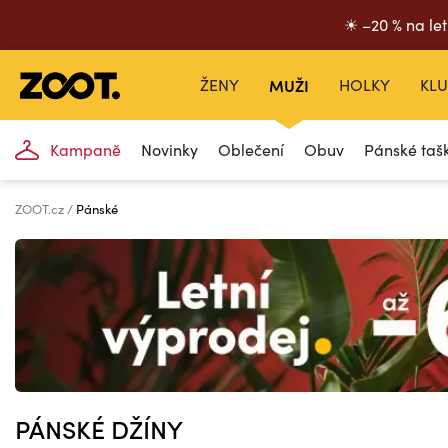
☀ –20 % na let
ŽENY
MUŽI
HOLKY
KLU
Kampaně
Novinky
Oblečení
Obuv
Pánské taš
ZOOT.cz
Pánské
PÁNSKÉ DŽÍNY