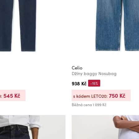
Celio
Džíny baggy Nosubag
938 Kč
-15%
545 Kč
750 Kč
0:
s kódem LETO20:
Běžná cena
1 099 Kč