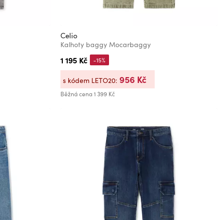
Celio
Kalhoty baggy Mocarbaggy
1 195 Kč
-15%
956 Kč
s kódem LETO20:
Běžná cena
1 399 Kč