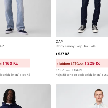
GAP
GAP
Džíny skinny GapFlex GAP
1 537 Kč
1 160 Kč
1 229 Kč
0:
s kódem LETO20:
č
Běžná cena
1 799 Kč
ledních 30 dní: 1 189 Kč
Nejnižší cena za posledních 30 dní: 1 25