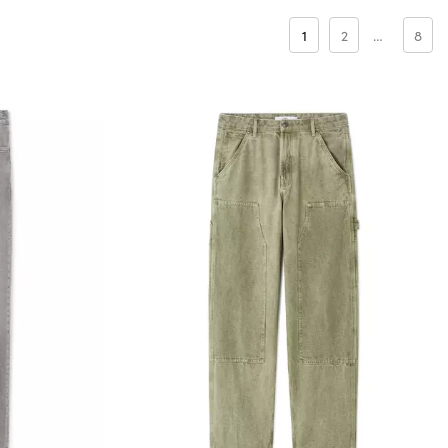
1
2
…
8