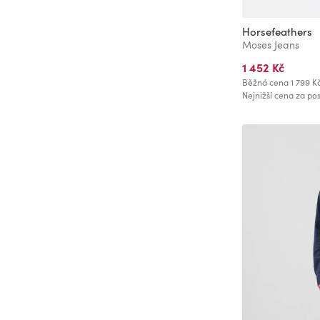
36
36/30
Horsefeathers
Moses Jeans
36/32
1 452 Kč
36/34
Běžná cena
1 799 K
36/36
Nejnižší cena za pos
38
38/30
38/32
38/34
38/35
38/36
40
40/30
40/32
40/34