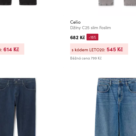
Celio
Džíny C25 slim Foslim
682 Kč
-15%
614 Kč
545 Kč
0:
s kódem LETO20:
Běžná cena
799 Kč