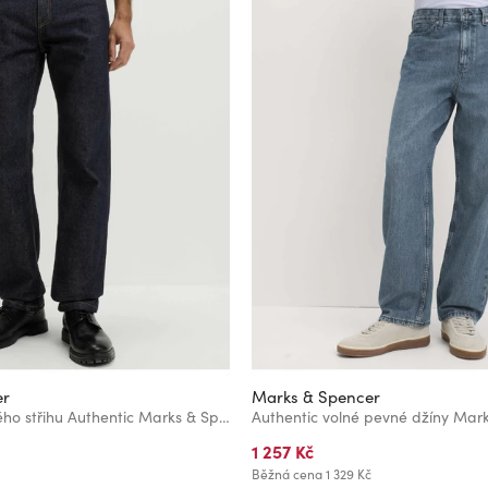
er
Marks & Spencer
Volné džíny rovného střihu Authentic Marks & Spencer námořnická modrá
1 257 Kč
Běžná cena
1 329 Kč