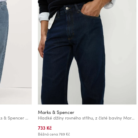
Marks & Spencer
Authentic volné pevné džíny Marks & Spencer modrá
Hladké džíny rovného střihu, z čisté bavlny Marks & Spencer námořnická modrá
733 Kč
Běžná cena
769 Kč