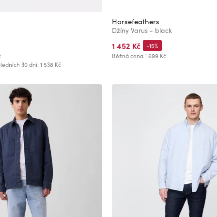
Horsefeathers
Džíny Varus - black
1 452 Kč
-15%
č
Běžná cena
1 699 Kč
ledních 30 dní: 1 538 Kč