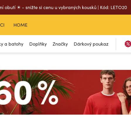
ní obutí ☀ - snižte si cenu u vybraných kousků | Kód: LETO20
CI
HOME
ky a batohy
Doplňky
Značky
Dárkový poukaz