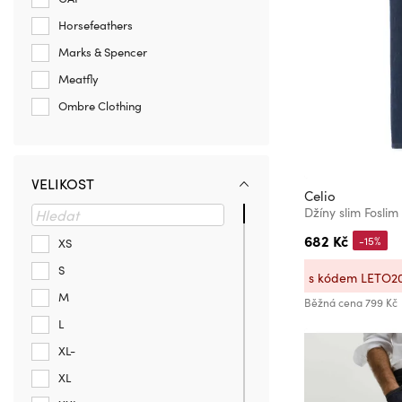
Horsefeathers
Marks & Spencer
Meatfly
Ombre Clothing
VELIKOST
Celio
Džíny slim Foslim
682 Kč
-15%
XS
S
s kódem LETO2
M
Běžná cena
799 Kč
L
XL-
XL