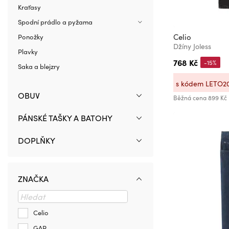
Kraťasy
Spodní prádlo a pyžama
Celio
Ponožky
Džíny Joless
Plavky
768 Kč
-15%
Saka a blejzry
s kódem LETO2
OBUV
Běžná cena
899 Kč
PÁNSKÉ TAŠKY A BATOHY
DOPLŇKY
ZNAČKA
Celio
GAP