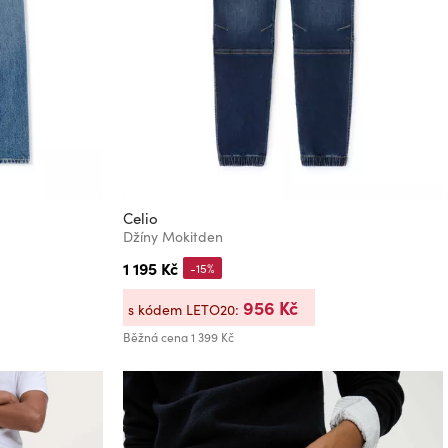
Celio
Džíny Mokitden
1 195 Kč
-15%
956 Kč
s kódem LETO20:
Běžná cena
1 399 Kč