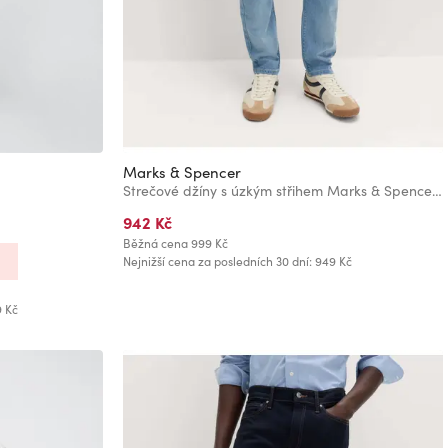
Marks & Spencer
Strečové džíny s úzkým střihem Marks & Spencer modrá
942 Kč
Běžná cena
999 Kč
Nejnižší cena za posledních 30 dní: 949 Kč
9 Kč