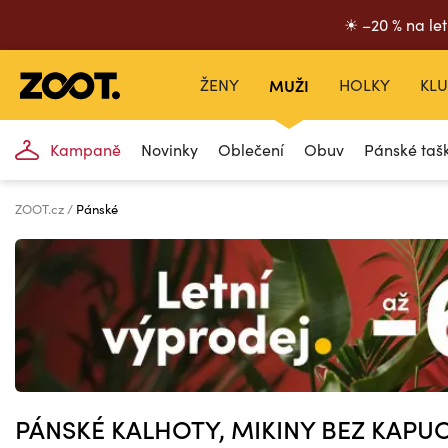
☀ –20 % na let
ŽENY
MUŽI
HOLKY
KLU
Kampaně
Novinky
Oblečení
Obuv
Pánské taš
ZOOT.cz
Pánské
PÁNSKÉ KALHOTY, MIKINY BEZ KAPU