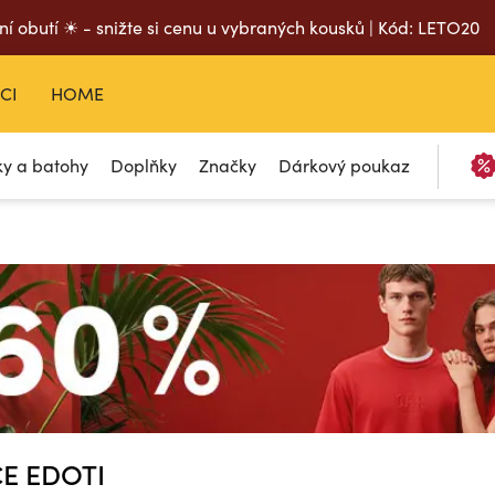
ní obutí ☀ - snižte si cenu u vybraných kousků | Kód: LETO20
CI
HOME
ky a batohy
Doplňky
Značky
Dárkový poukaz
CE EDOTI