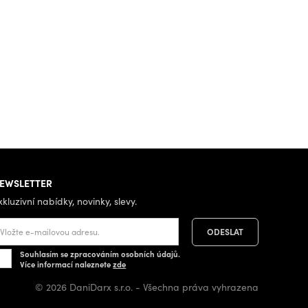
EWSLETTER
xkluzivní nabídky, novinky, slevy.
Souhlasím se zpracováním osobních údajů.
Více informací naleznete
zde
© 2026 DaniDarx s.r.o. - Všechna práva vyhrazena