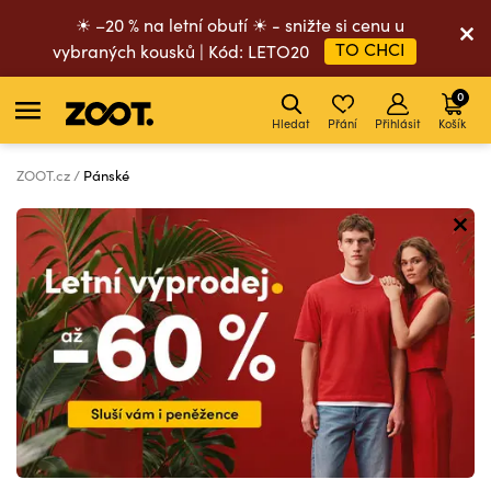
☀ –20 % na letní obutí ☀ - snižte si cenu u
TO CHCI
vybraných kousků | Kód: LETO20
0
Hledat
Přání
Přihlásit
Košík
ZOOT.cz
Pánské