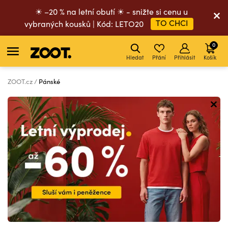
☀ –20 % na letní obutí ☀ - snižte si cenu u
TO CHCI
vybraných kousků | Kód: LETO20
0
Hledat
Přání
Přihlásit
Košík
ZOOT.cz
Pánské