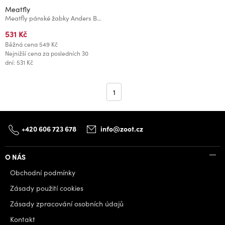
Meatfly
Meatfly pánské žabky Anders Black/Grey
531 Kč
Běžná cena
549 Kč
Nejnižší cena za posledních 30
dní: 531 Kč
1
+420 606 723 678
info@zoot.cz
O NÁS
Obchodní podmínky
Zásady použití cookies
Zásady zpracování osobních údajů
Kontakt