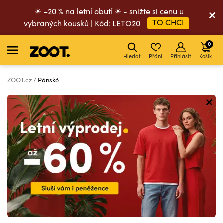
☀ –20 % na letní obutí ☀ - snižte si cenu u
TO CHCI
vybraných kousků | Kód: LETO20
0
Hledat
Přání
Přihlásit
Košík
ZOOT.cz
Pánské