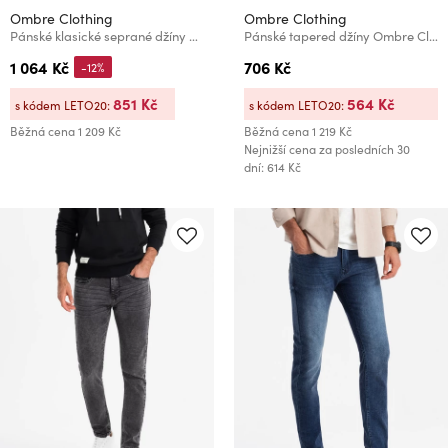
Ombre Clothing
Ombre Clothing
Pánské klasické seprané džíny REGULAR FIT modrá Ombre Clothing
Pánské tapered džíny Ombre Clothing
1 064 Kč
706 Kč
-12%
851 Kč
564 Kč
s kódem LETO20:
s kódem LETO20:
Běžná cena
1 209 Kč
Běžná cena
1 219 Kč
Nejnižší cena za posledních 30
dní: 614 Kč