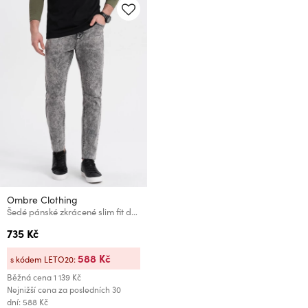
Ombre Clothing
Šedé pánské zkrácené slim fit džíny Ombre Clothing P923
735 Kč
588 Kč
s kódem LETO20:
Běžná cena
1 139 Kč
Nejnižší cena za posledních 30
dní: 588 Kč